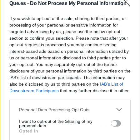
Piscis
Que.es -
Do Not Process My Personal Information
El hogar y la familia se llenan de palabras.
If you wish to opt-out of the sale, sharing to third parties, or
Piscis, abre un diálogo pendiente en casa o
processing of your personal or sensitive information for
targeted advertising by us, please use the below opt-out
redecorar tu espacio con nuevas ideas.
section to confirm your selection. Please note that after your
opt-out request is processed you may continue seeing
Consejos para aprovechar la
interest-based ads based on personal information utilized by
energía de esta luna nueva
us or personal information disclosed to third parties prior to
your opt-out. You may separately opt-out of the further
La luna nueva en Géminis es ideal para
disclosure of your personal information by third parties on the
escribir, aprender, enseñar o simplemente
IAB’s list of downstream participants. This information may
also be disclosed by us to third parties on the
IAB’s List of
conectar. Te propongo tres rituales sencillos:
Downstream Participants
that may further disclose it to other
escribe en un papel tus intenciones
,
third parties.
especialmente aquellas que involucren
comunicación o estudios. Luego, comparte una
Personal Data Processing Opt Outs
conversación significativa con alguien de
I want to opt-out of the Sharing of my
confianza. Por último, empieza ese libro o
personal data.
Opted In
podcast que llevas tiempo posponiendo. La