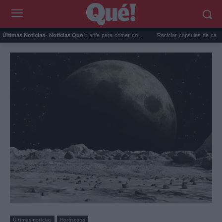
ores restaurantes de Tenerife para comer co...
Reciclar cápsulas de café: lo que ca
Últimas Noticias
- Noticias Que!:
Últimas noticias
Horóscopo