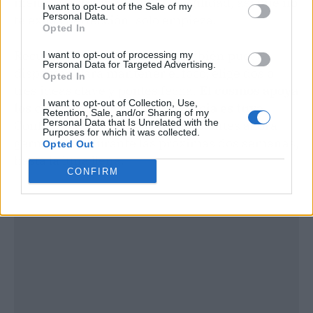
mente geminiana premia la agilidad, así que no
I want to opt-out of the Sale of my
Personal Data.
te exijas perfección: solo empieza.
Opted In
Recuerda que esta energía también puede
I want to opt-out of processing my
Personal Data for Targeted Advertising.
dispersar. Para mantener el foco, elige dos o
Opted In
tres ideas clave y ponles fecha.
El cosmos apoya
I want to opt-out of Collection, Use,
los comienzos, pero la constancia es tuya.
Retention, Sale, and/or Sharing of my
Personal Data that Is Unrelated with the
Confía en que las semillas que plantes ahora
Purposes for which it was collected.
germinarán durante las próximas dos semanas,
Opted Out
hasta la luna llena.
CONFIRM