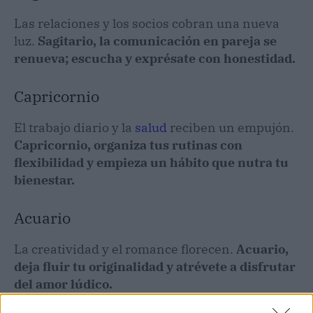
Las relaciones y los socios cobran una nueva
luz.
Sagitario, la comunicación en pareja se
renueva; escucha y exprésate con honestidad.
Capricornio
El trabajo diario y la
salud
reciben un empujón.
Capricornio, organiza tus rutinas con
flexibilidad y empieza un hábito que nutra tu
bienestar.
Acuario
La creatividad y el romance florecen.
Acuario,
deja fluir tu originalidad y atrévete a disfrutar
del amor lúdico.