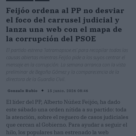
Feijóo ordena al PP no desviar
el foco del carrusel judicial y
lanza una web con el mapa de
la corrupción del PSOE
El partido estrena 'latramapsoe.es' para recopilar todas las
causas abiertas mientras Feijóo pide a los suyos centrar el
mensaje en la corrupción. La semana arranca con la vista
preliminar de Begoña Gómez y la comparecencia de la
directora de la Guardia Civil.
15 junio, 2026 08:46
Gonzalo Rubio
El líder del PP, Alberto Núñez Feijóo, ha dado
este sábado una orden nítida a su partido: toda
la atención, sobre el reguero de casos judiciales
que cercan al Gobierno. Para ayudar a seguir el
hilo, los populares han estrenado la web