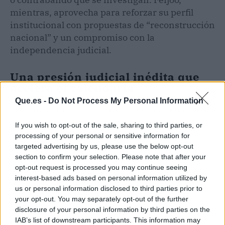
mientras, aprovecha para reforzar su perfil
institucional con propuestas de “reconstrucción
nacional” y un compromiso con la
independencia judicial.
Una presión judicial inédita que
acelera el calendario
Que.es -
Do Not Process My Personal Information
Los precedentes ayudan a calibrar el momento.
En otras legislaturas, los casos de corrupción se
If you wish to opt-out of the sale, sharing to third parties, or
sucedían a un ritmo menor y rara vez afectaban
processing of your personal or sensitive information for
a tan alto nivel. Aquí se acumulan en pocas
targeted advertising by us, please use the below opt-out
section to confirm your selection. Please note that after your
semanas la vista preliminar de Begoña Gómez,
opt-out request is processed you may continue seeing
la comparecencia en el Senado de la directora
interest-based ads based on personal information utilized by
de la Guardia Civil, Mercedes González, y la
us or personal information disclosed to third parties prior to
declaración de Zapatero ante el juez. A eso se
your opt-out. You may separately opt-out of the further
suma la inminente sentencia del caso de las
disclosure of your personal information by third parties on the
IAB’s list of downstream participants. This information may
mascarillas tras el juicio a José Luis Ábalos.