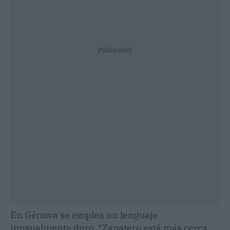
Publicidad
En Génova se emplea un lenguaje
inusualmente duro. “Zapatero está más cerca