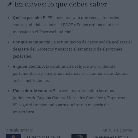
📌 En claves: lo que debes saber
Qué ha pasado:
El PP lanza una web que recoge todas las
causas judiciales contra el PSOE y Feijóo ordena centrar el
mensaje en el “carrusel judicial”.
Por qué te importa:
La acumulación de casos podría acelerar el
desgaste del Gobierno y acercar el escenario de elecciones
generales.
A quién afecta:
A la estabilidad del Ejecutivo, al debate
parlamentario y, en última instancia, a la confianza ciudadana
en las instituciones.
Hacia dónde vamos:
Esta semana se suceden las citas
judiciales de Begoña Gómez, Mercedes González y Zapatero; el
PP seguirá presionando para quebrar la mayoría de
investidura.
Artículo anterior
Artículo siguiente
Las reacciones de los
Luna nueva en Géminis