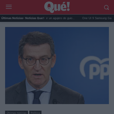
y Leia fueron hermanos por un agujero de guio...
One UI 9 Samsung Galaxy llega grat
Últimas Noticias
- Noticias Que!:
Últimas noticias
Política