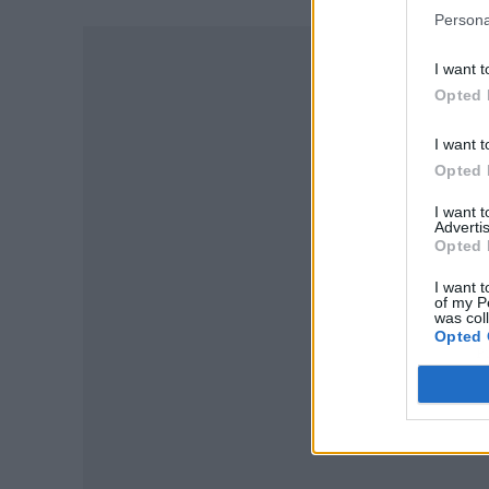
Persona
I want t
Opted 
I want t
Opted 
I want 
Advertis
Opted 
I want t
of my P
was col
Opted 
P