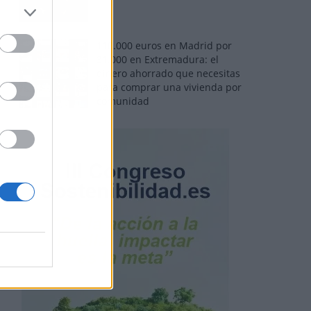
110.000 euros en Madrid por
31.000 en Extremadura: el
dinero ahorrado que necesitas
para comprar una vivienda por
comunidad