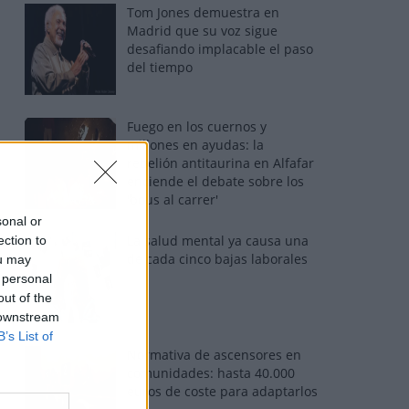
Tom Jones demuestra en
Madrid que su voz sigue
desafiando implacable el paso
del tiempo
Fuego en los cuernos y
millones en ayudas: la
rebelión antitaurina en Alfafar
enciende el debate sobre los
'bous al carrer'
sonal or
La salud mental ya causa una
ection to
de cada cinco bajas laborales
ou may
 personal
out of the
 downstream
B’s List of
Normativa de ascensores en
comunidades: hasta 40.000
euros de coste para adaptarlos