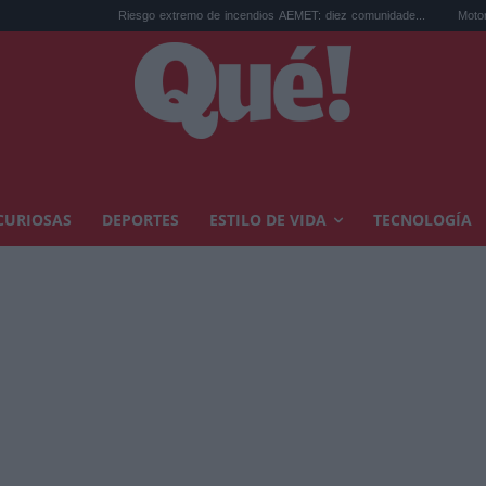
Riesgo extremo de incendios AEMET: diez comunidade...
Motorizar estores sin
CURIOSAS
DEPORTES
ESTILO DE VIDA
TECNOLOGÍA