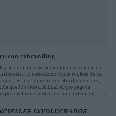
tre con rebranding
edy pactaron un truco semántico: esos aliens no
ensionales. Un eufemismo con la sutileza de un
extraterrestres, sino seres de otra dimensión?",
rida quedó abierta. Al final, el que pagaba
despropósito que tantos fans aún no han digerido.
NCIPALES INVOLUCRADOS