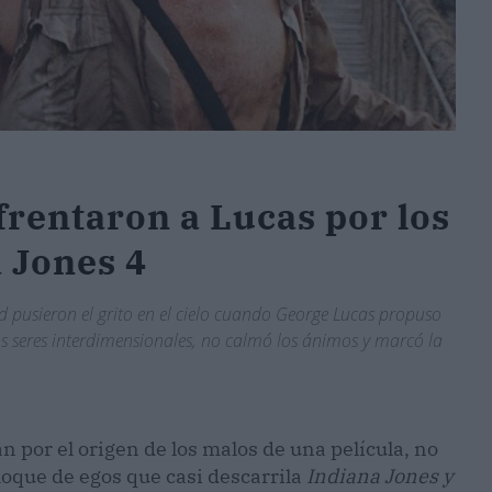
frentaron a Lucas por los
 Jones 4
d pusieron el grito en el cielo cuando George Lucas propuso
os seres interdimensionales, no calmó los ánimos y marcó la
 por el origen de los malos de una película, no
hoque de egos que casi descarrila
Indiana Jones y