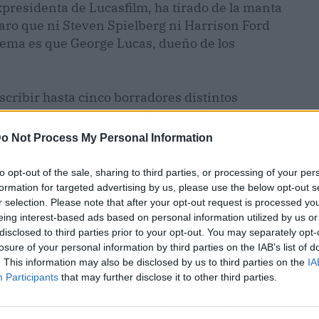
presidenta de Lucasfilm, ha tirado de la manta
laro que ni Steven Spielberg ni Harrison Ford
lema es que George Lucas, dueño de los
escribir hasta cinco borradores distintos
des. Kennedy relata que Harrison Ford fue
cia ficción'. Spielberg no se quedó atrás: 'Yo
o Not Process My Personal Information
convencido de que los alienígenas eran el
to opt-out of the sale, sharing to third parties, or processing of your per
formation for targeted advertising by us, please use the below opt-out s
r selection. Please note that after your opt-out request is processed y
eing interest-based ads based on personal information utilized by us or
disclosed to third parties prior to your opt-out. You may separately opt-
Tanto Ford como Spielberg llevaban a cuestas
losure of your personal information by third parties on the IAB’s list of
a de las galaxias
,
E.T.
,
Blade Runner
— y veían
. This information may also be disclosed by us to third parties on the
IA
eología, serpientes y sombreros fedora. Para
Participants
that may further disclose it to other third parties.
no marcianos. Lucas, en cambio, quería que la
ya había insinuado en entregas anteriores.