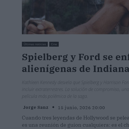
Últimas noticias
Cine
Spielberg y Ford se en
alienígenas de Indiana
Kathleen Kennedy desvela que Spielberg y Harrison For
incluir extraterrestres. La solución de compromiso, un
película más polémica de la saga.
Jorge Sanz
15 junio, 2026 20:00
Cuando tres leyendas de Hollywood se pelean
es una reunión de guion cualquiera: es el c