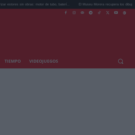
 obras: motor de tubo, baterí...
El Museu Morera recupera los dibujos de juventud d..
TIEMPO
VIDEOJUEGOS