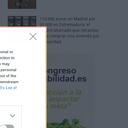
110.000 euros en Madrid por
31.000 en Extremadura: el
dinero ahorrado que necesitas
para comprar una vivienda por
comunidad
sonal or
ection to
ou may
 personal
out of the
 downstream
B’s List of