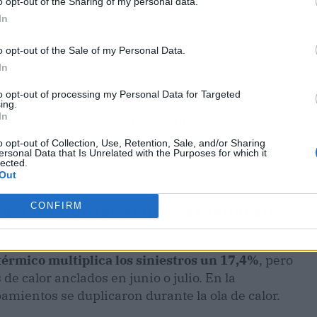
o opt-out of the Sharing of my personal data.
In
o opt-out of the Sale of my Personal Data.
In
to opt-out of processing my Personal Data for Targeted
ing.
In
trabajadores por cuenta propia fallecieron en
or. Por comunidades, Andalucía concentra el
o opt-out of Collection, Use, Retention, Sale, and/or Sharing
ersonal Data that Is Unrelated with the Purposes for which it
llecidos en jornada (40). Le siguen Cataluña y
lected.
Out
CONFIRM
ilencioso que las empresas ignoran
 según la AEMET. Y los accidentes se dispararon
 térmico multiplica los siniestros un 17,4%
, pero
 calor anclados en junio o julio. En la
pamientos se duplicaron durante la ola de calor.