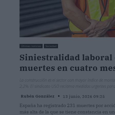
Últimas noticias
Sociedad
Siniestralidad laboral
muertes en cuatro me
La construcción es el sector con mayor índice de mortal
2,2%. El sindicato USO reclama medidas urgentes para 
Rubén González
13 junio, 2026 09:25
España ha registrado 231 muertes por accide
más alta de la que se tiene constancia en u