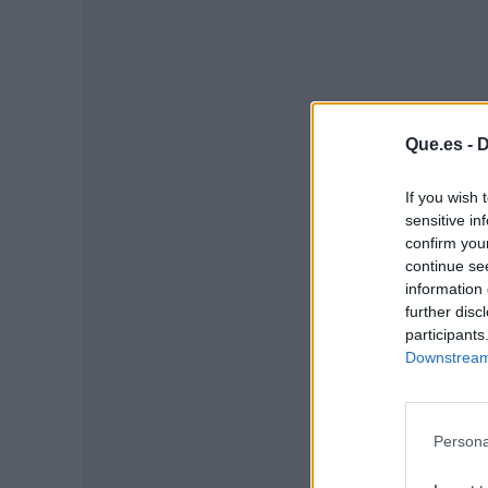
Que.es -
D
If you wish 
sensitive in
confirm you
continue se
information 
further disc
P
participants
Downstream 
Persona