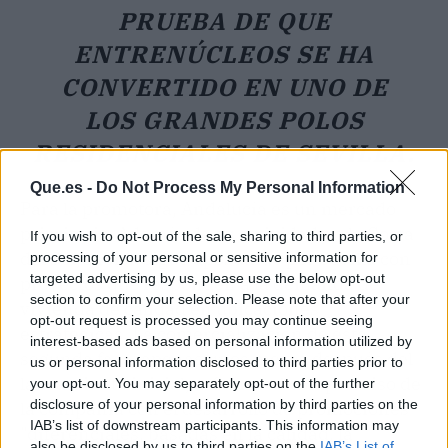
PRUEBA DE QUE
ENTRENÚCLEOS SE HA
CONVERTIDO EN UNO DE
LOS GRANDES POLOS
RESIDENCIALES DE SEVILLA.
Que.es -
Do Not Process My Personal Information
Para la promotora, Andalucía es un mercado
prioritario. Además de su actividad en la Costa
If you wish to opt-out of the sale, sharing to third parties, or
del Sol, Inbisa sigue apostando por Sevilla con
processing of your personal or sensitive information for
targeted advertising by us, please use the below opt-out
proyectos que responden a la demanda de
section to confirm your selection. Please note that after your
vivienda de calidad en ubicaciones
opt-out request is processed you may continue seeing
estratégicas. La comercialización de esta
interest-based ads based on personal information utilized by
segunda fase, apenas unos meses después del
us or personal information disclosed to third parties prior to
lanzamiento inicial, refuerza el compromiso de
your opt-out. You may separately opt-out of the further
disclosure of your personal information by third parties on the
la compañía con el desarrollo de promociones
IAB’s list of downstream participants. This information may
"diferenciales, basadas en la calidad, la
also be disclosed by us to third parties on the
IAB’s List of