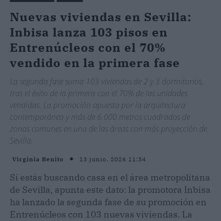
Nuevas viviendas en Sevilla:
Inbisa lanza 103 pisos en
Entrenúcleos con el 70%
vendido en la primera fase
La segunda fase suma 103 viviendas de 2 y 3 dormitorios,
tras el éxito de la primera con el 70% de las unidades
vendidas. La promoción apuesta por la arquitectura
contemporánea y más de 6.000 metros cuadrados de
zonas comunes en una de las áreas con más proyección de
Sevilla.
13 junio, 2026 11:34
Virginia Benito
Si estás buscando casa en el área metropolitana
de Sevilla, apunta este dato: la promotora Inbisa
ha lanzado la segunda fase de su promoción en
Entrenúcleos con 103 nuevas viviendas. La