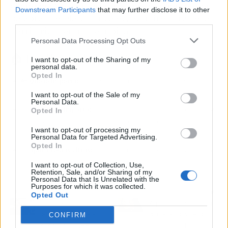
eficiencia y el compromiso con los clientes", en
Downstream Participants
that may further disclose it to other
palabras de Olatz González, Subdirectora de la
third parties.
Territorial Centro de Inbisa.
Personal Data Processing Opt Outs
🏠 Las llaves de la noticia
I want to opt-out of the Sharing of my
personal data.
Opted In
🔑
Qué te importa:
103 viviendas nuevas salen al mercado en
una de las zonas con más proyección de Sevilla.
I want to opt-out of the Sale of my
Personal Data.
💡
Por qué te importa:
La alta demanda y el 70% vendido en la
Opted In
primera fase demuestran que Entrenúcleos es una apuesta
I want to opt-out of processing my
segura para comprar piso.
Personal Data for Targeted Advertising.
Opted In
📊
Apunta estas cifras:
103 viviendas en la segunda fase, 70%
de ventas en la primera y más de 6.000 m² de zonas comunes.
I want to opt-out of Collection, Use,
Retention, Sale, and/or Sharing of my
Personal Data that Is Unrelated with the
Purposes for which it was collected.
Artículo anterior
Artículo siguiente
Opted Out
193.946 accidentes
Zapatero, imputado por
laborales con baja en
contrabando y delito
CONFIRM
2026: UGT urge a
fiscal por las joyas