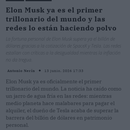
Elon Musk ya es el primer
trillonario del mundo y las
redes lo están haciendo polvo
La fortuna personal de Elon Musk supera ya el billón de
dólares gracias a la cotización de SpaceX y Tesla. Las redes
estallan con críticas a la desigualdad mientras la inflación
no da tregua.
13 junio, 2026 17:33
Antonio Nerín
Elon Musk ya es oficialmente el primer
trillonario del mundo. La noticia ha caído como
un jarro de agua fría en las redes: mientras
medio planeta hace malabares para pagar el
alquiler, el dueño de Tesla acaba de superar la
barrera del billón de dólares en patrimonio
personal.