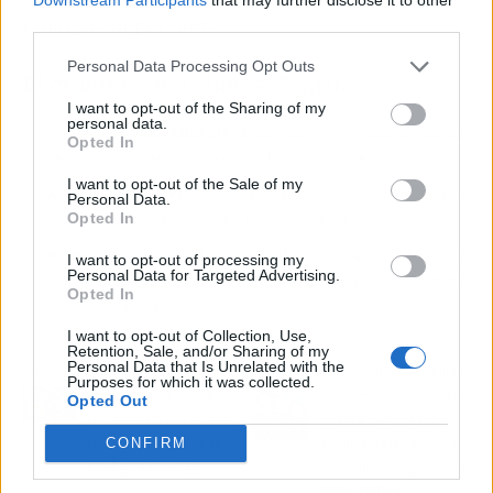
multiplican por diez.
third parties.
Personal Data Processing Opt Outs
El chisme en 3 claves (TL;DR)
I want to opt-out of the Sharing of my
personal data.
👀
¿De qué va exactamente?
Elon Musk es el primer trillonario
Opted In
de la historia gracias a la salida a bolsa de SpaceX.
I want to opt-out of the Sale of my
🔥
¿Por qué importa?
La cifra es inédita y choca frontalmente
Personal Data.
Opted In
con el aumento del coste de vida en todo el mundo.
📲
¿Por qué está en todos los móviles?
Porque la indignación
I want to opt-out of processing my
Personal Data for Targeted Advertising.
se ha adueñado de las redes y todo el mundo tiene una opinión
Opted In
sobre el billón de Musk.
I want to opt-out of Collection, Use,
Retention, Sale, and/or Sharing of my
Personal Data that Is Unrelated with the
Artículo anterior
Artículo siguiente
Purposes for which it was collected.
Sfera rebaja el vestido de
La psicología explica por
Opted Out
lino amarillo que arrasa
qué las personas que
CONFIRM
en El Corte Inglés (y es
siempre tienen el móvil
ideal para el calor)
en silencio comparten un
rasgo común