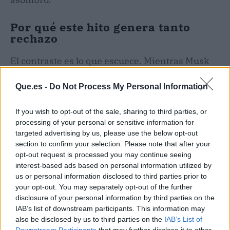
Por qué este hito genera tanto
rechazo
El contraste es lo que escuece. Mientras Musk
celebra su primer billón, los datos
macroeconómicos recuerdan que el poder
Que.es -
Do Not Process My Personal Information
adquisitivo de la mayoría no ha dejado de
perder fuelle. A eso se suma que en los últimos
If you wish to opt-out of the sale, sharing to third parties, or
processing of your personal or sensitive information for
meses han vuelto a sonar con fuerza conceptos
targeted advertising by us, please use the below opt-out
como «impuesto a los superricos» y «tasa global
section to confirm your selection. Please note that after your
a la riqueza extrema».
opt-out request is processed you may continue seeing
interest-based ads based on personal information utilized by
La imagen de Musk tampoco ayuda. Su estilo
us or personal information disclosed to third parties prior to
your opt-out. You may separately opt-out of the further
provocador en redes, sus idas y venidas con
disclosure of your personal information by third parties on the
demandas y sus polémicas empresariales ya
IAB’s list of downstream participants. This information may
tenían dividida a la opinión pública. Ahora, con
also be disclosed by us to third parties on the
IAB’s List of
un billón en la cartera, las críticas se
Downstream Participants
that may further disclose it to other