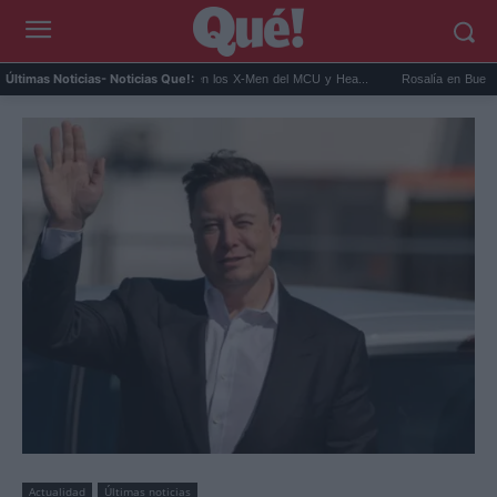
Kit Connor será Cíclope en los X-Men del MCU y Hea...
Rosalía en Buenos Aires: d
Últimas Noticias
- Noticias Que!:
Actualidad
Últimas noticias