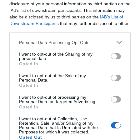
de saldo, te da tarjetas gratuitas y descuentos en
disclosure of your personal information by third parties on the
estaciones Galp. Si ya cobras en otra parte,
IAB’s list of downstream participants. This information may
also be disclosed by us to third parties on the
IAB’s List of
quizá te compense dar el salto.
Downstream Participants
that may further disclose it to other
third parties.
Unicaja combina remuneración con cashback:
su Cuenta Online ofrece un 1,25% TAE hasta
Personal Data Processing Opt Outs
20.000 euros el primer año
(hasta 250 euros
I want to opt-out of the Sharing of my
brutos) y te devuelve el 1% de los recibos de
personal data.
Opted In
agua, luz, gas e Internet, con un máximo de 200
euros anuales. Si además domicilias la nómina,
I want to opt-out of the Sale of my
Personal Data.
puedes sumar otros 450 euros, lo que eleva la
Opted In
ganancia total del primer año hasta los 900
euros.
I want to opt-out of processing my
Personal Data for Targeted Advertising.
Opted In
La Cuenta Más DB de
Deutsche Bank da un
I want to opt-out of Collection, Use,
1,50% TAE hasta 150.000 euros
siempre que
Retention, Sale, and/or Sharing of my
mantengas al menos 10.000 euros en la cuenta.
Personal Data that Is Unrelated with the
Purposes for which it was collected.
Con el saldo máximo, los intereses pueden
Opted Out