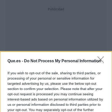
Publicidad
Que.es -
Do Not Process My Personal Information
If you wish to opt-out of the sale, sharing to third parties, or
processing of your personal or sensitive information for
targeted advertising by us, please use the below opt-out
La Cuenta Remunerada de
Abanca paga un 2%
section to confirm your selection. Please note that after your
opt-out request is processed you may continue seeing
TAE durante el primer año
para nuevos
interest-based ads based on personal information utilized by
clientes que domicilien una nómina de al
us or personal information disclosed to third parties prior to
menos 1.200 euros mensuales. No tiene límite
your opt-out. You may separately opt-out of the further