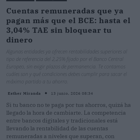
Cuentas remuneradas que ya
pagan más que el BCE: hasta el
3,04% TAE sin bloquear tu
dinero
Algunas entidades ya ofrecen rentabilidades superiores al
tipo de referencia del 2,25% fijado por el Banco Central
Europeo, sin exigir plazos de permanencia. Te contamos
cuáles son y qué condiciones debes cumplir para sacar el
máximo partido a tu ahorro.
13 junio, 2026 08:34
Esther Miranda
Si tu banco no te paga por tus ahorros, quizá ha
llegado la hora de cambiarte. La competencia
entre bancos digitales y tradicionales está
llevando la rentabilidad de las cuentas
remuneradas a niveles que superan, con