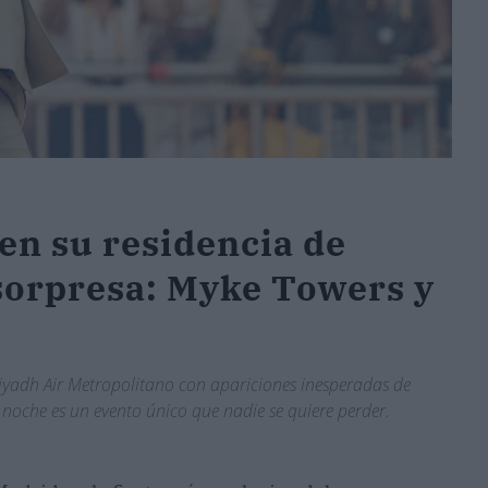
n su residencia de
sorpresa: Myke Towers y
Riyadh Air Metropolitano con apariciones inesperadas de
noche es un evento único que nadie se quiere perder.