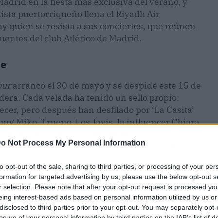
drid en la fiesta más exclusiva del verano, y
tista puertorriqueño llena el Riyadh Air
y quien se resista a sus conciertos, que reúnen
uentes del club Atlético de Madrid.
he
our
arrancó el 30 de mayo y se despide este 15 de
dera. Cada velada ha tenido un sello propio:
cer, pero después han desfilado por ‘La Casita’
ng Miko, Trueno, Los Javis, la influencer Chiara
 Cruz apareció sobre las tablas
. Nadie se
o Not Process My Personal Information
con el conejo malo, y el momentazo se ha vuelto
to opt-out of the sale, sharing to third parties, or processing of your per
formation for targeted advertising by us, please use the below opt-out s
undial
r selection. Please note that after your opt-out request is processed y
eing interest-based ads based on personal information utilized by us or
ne a todo el mundo pendiente. La gira europea ya
disclosed to third parties prior to your opt-out. You may separately opt-
ingresos, según datos reportados a Billboard
losure of your personal information by third parties on the IAB’s list of