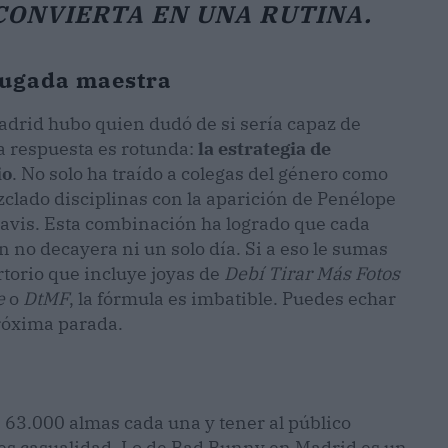
CONVIERTA EN UNA RUTINA.
 jugada maestra
drid hubo quien dudó de si sería capaz de
a respuesta es rotunda:
la estrategia de
io
. No solo ha traído a colegas del género como
lado disciplinas con la aparición de Penélope
Javis. Esta combinación ha logrado que cada
n no decayera ni un solo día. Si a eso le sumas
torio que incluye joyas de
Debí Tirar Más Fotos
e
o
DtMF
, la fórmula es imbatible. Puedes echar
róxima parada.
 63.000 almas cada una y tener al público
 es casualidad. Lo de Bad Bunny en Madrid es un