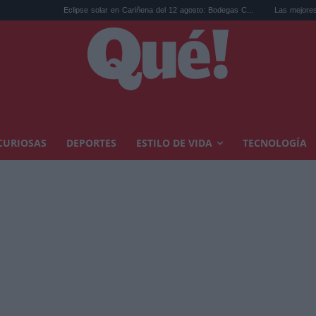
clipse solar en Cariñena del 12 agosto: Bodegas C...
Las mejores hipotecas de agost
CURIOSAS
DEPORTES
ESTILO DE VIDA
TECNOLOGÍA