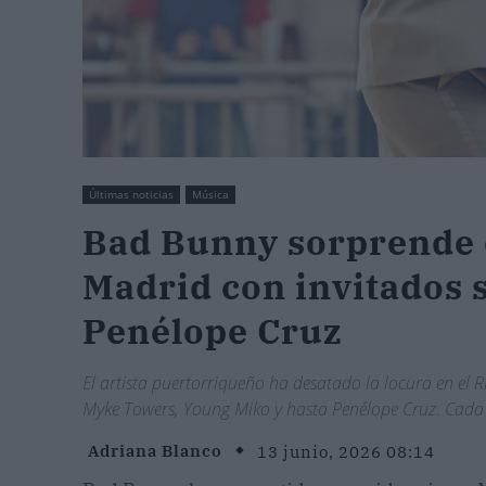
Últimas noticias
Música
Bad Bunny sorprende e
Madrid con invitados 
Penélope Cruz
El artista puertorriqueño ha desatado la locura en el 
Myke Towers, Young Miko y hasta Penélope Cruz. Cada 
Adriana Blanco
13 junio, 2026 08:14