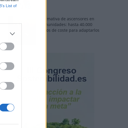
B’s List of
Normativa de ascensores en
comunidades: hasta 40.000
euros de coste para adaptarlos