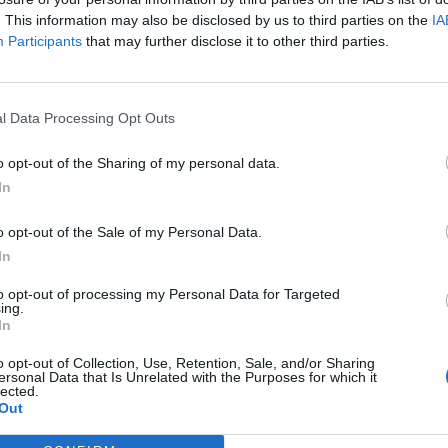
. This information may also be disclosed by us to third parties on the
IA
ertido en la más ambiciosa del tour
. Después de
Participants
that may further disclose it to other third parties.
 30 conciertos en 2025, Bad Bunny ha repetido
formato de varias noches en un mismo recinto
 seguirá por Alemania, Países Bajos, Reino Unido,
l Data Processing Opt Outs
ro el eco de lo que está pasando en el
o opt-out of the Sharing of my personal data.
In
o opt-out of the Sale of my Personal Data.
In
to opt-out of processing my Personal Data for Targeted
ing.
In
o opt-out of Collection, Use, Retention, Sale, and/or Sharing
ersonal Data that Is Unrelated with the Purposes for which it
lected.
Out