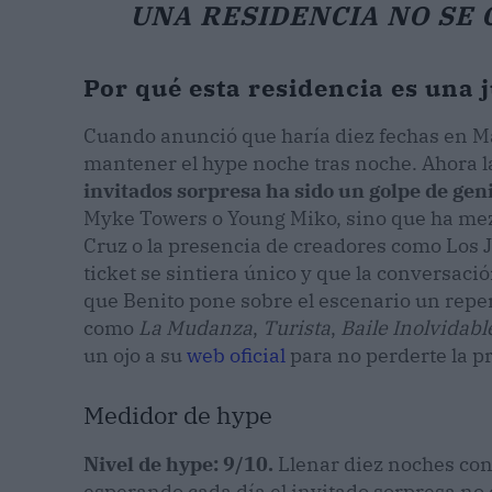
UNA RESIDENCIA NO SE 
Por qué esta residencia es una
Cuando anunció que haría diez fechas en Ma
mantener el hype noche tras noche. Ahora l
invitados sorpresa ha sido un golpe de gen
Myke Towers o Young Miko, sino que ha mezc
Cruz o la presencia de creadores como Los 
ticket se sintiera único y que la conversació
que Benito pone sobre el escenario un reper
como
La Mudanza
,
Turista
,
Baile Inolvidabl
un ojo a su
web oficial
para no perderte la p
Medidor de hype
Nivel de hype: 9/10.
Llenar diez noches con
esperando cada día el invitado sorpresa no