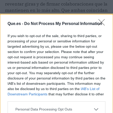
reventar giras y de firmar colaboraciones que la
mantienen en lo más alto. Que ambas coincidan
justo ahora, cuando el pop español vive una
efervescencia creativa tremenda, es un acierto
Que.es -
Do Not Process My Personal Information
total.
La canción recuerda en espíritu a otros
himnos veraniegos
como
El patio
(de la propia
If you wish to opt-out of the sale, sharing to third parties, or
Lola) o la estela tropical de temas como
Tacones
processing of your personal or sensitive information for
targeted advertising by us, please use the below opt-out
rojos
, pero con una vuelta de tuerca más urbana
section to confirm your selection. Please note that after your
y actual.
opt-out request is processed you may continue seeing
interest-based ads based on personal information utilized by
Lo cierto es que el público ha respondido al
us or personal information disclosed to third parties prior to
instante. En las primeras horas, el videoclip en
your opt-out. You may separately opt-out of the further
disclosure of your personal information by third parties on the
YouTube acumula reproducciones a buen ritmo
IAB’s list of downstream participants. This information may
y en Spotify la canción ha entrado directa a las
also be disclosed by us to third parties on the
IAB’s List of
listas de novedades más escuchadas. Los
Downstream Participants
that may further disclose it to other
comentarios en redes ya hablan de 'temazo del
third parties.
verano', y aunque esas etiquetas las carga el
Personal Data Processing Opt Outs
tiempo, el despliegue de escuchas apunta a que