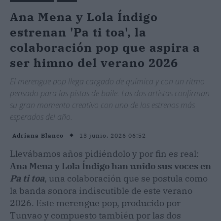
Ana Mena y Lola Índigo
estrenan 'Pa ti toa', la
colaboración pop que aspira a
ser himno del verano 2026
El merengue pop llega cargado de química y con un ritmo
pensado para las pistas de baile. Las dos artistas confirman
su gran momento creativo con uno de los estrenos más
esperados del año.
13 junio, 2026 06:52
Adriana Blanco
Llevábamos años pidiéndolo y por fin es real:
Ana Mena y Lola Índigo han unido sus voces en
Pa ti toa
, una colaboración que se postula como
la banda sonora indiscutible de este verano
2026. Este merengue pop, producido por
Tunvao y compuesto también por las dos