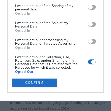
la canción va camino de convertirse en un
I want to opt-out of the Sharing of my
personal data.
fenómeno viral
. La química entre las dos es el
Opted In
ingrediente secreto: se nota que se han
divertido grabándola.
I want to opt-out of the Sale of my
Personal Data.
Opted In
Medidor de hype
I want to opt-out of processing my
Personal Data for Targeted Advertising.
Nivel de hype: 9/10.
La expectación previa, la
Opted In
calidad del tema y el potencial bailongo lo
I want to opt-out of Collection, Use,
convierten en uno de los lanzamientos más
Retention, Sale, and/or Sharing of my
Personal Data that Is Unrelated with the
sólidos del año. Esto va a sonar en todas las
Purposes for which it was collected.
Opted Out
bodas, verbenas y playlists de Spotify.
CONFIRM
🎧 El backstage de la noticia
🔑
¿Qué tienes que saber sí o sí?:
Ana Mena y Lola Índigo
estrenan
Pa ti toa
, un merengue pop producido por Tunvao que
aspira a ser la canción del verano 2026.