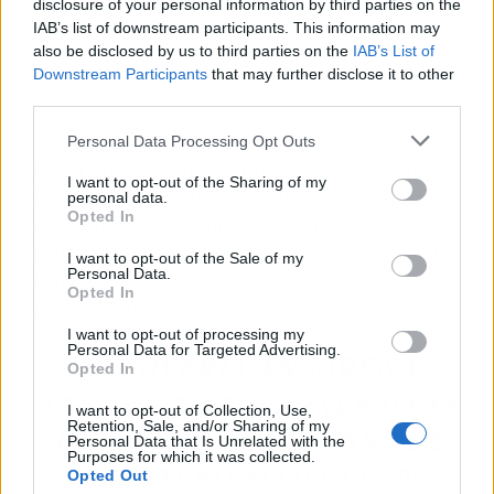
disclosure of your personal information by third parties on the
IAB’s list of downstream participants. This information may
also be disclosed by us to third parties on the
IAB’s List of
Downstream Participants
that may further disclose it to other
third parties.
De momento, Calama ha ordenado documentar
Personal Data Processing Opt Outs
todo el proceso con la Unidad de Delincuencia
I want to opt-out of the Sharing of my
Económica y Fiscal de la Policía, garantizando
personal data.
Opted In
la cadena de custodia. Los próximos pasos
probablemente incluirán esa segunda tasación
I want to opt-out of the Sale of my
Personal Data.
pericial y, si el juez lo estima, nuevas
Opted In
comparecencias.
I want to opt-out of processing my
Personal Data for Targeted Advertising.
LA JOYERÍA ANSORENA
Opted In
TASA EN 1,3 MILLONES UNAS
I want to opt-out of Collection, Use,
Retention, Sale, and/or Sharing of my
JOYAS QUE LA DEFENSA DE
Personal Data that Is Unrelated with the
Purposes for which it was collected.
ZAPATERO SITUABA EN
Opted Out