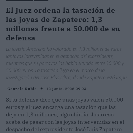
El juez ordena la tasación de
las joyas de Zapatero: 1,3
millones frente a 50.000 de su
defensa
La joyería Ansorena ha valorado en 1,3 millones de euros
las joyas intervenidas en el despacho del expresidente,
mientras que su portavoz las había situado entre 30.000 y
50.000 euros. La tasación llega en el marco de la
investigación del caso Plus Ultra, donde Zapatero está impu
12 junio, 2026 09:03
Gonzalo Rubio
Si tu defensa dice que unas joyas valen 50.000
euros y el juez encarga una tasación que las
deja en 1,3 millones, algo chirría. Justo eso
acaba de pasar con las joyas intervenidas en el
despacho del expresidente José Luis Zapatero.