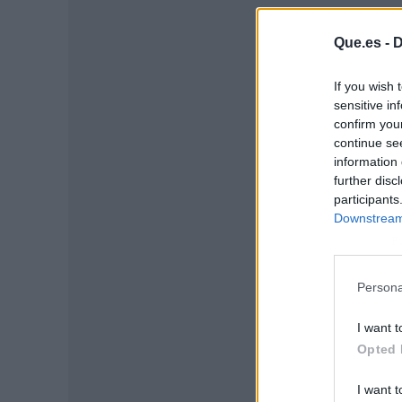
Que.es -
D
If you wish 
sensitive in
confirm you
continue se
information 
further disc
participants
Downstream 
P
Persona
I want t
Opted 
I want t