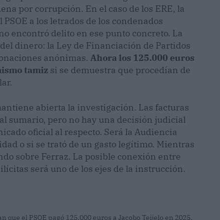
dena por corrupción. En el caso de los ERE, la
l PSOE a los letrados de los condenados
no encontró delito en ese punto concreto. La
 del dinero: la Ley de Financiación de Partidos
r donaciones anónimas.
Ahora los 125.000 euros
mismo tamiz
si se demuestra que procedían de
ar.
ntiene abierta la investigación. Las facturas
l sumario, pero no hay una decisión judicial
cado oficial al respecto. Será la Audiencia
ad o si se trató de un gasto legítimo. Mientras
ando sobre Ferraz. La posible conexión entre
lícitas será uno de los ejes de la instrucción.
n que el PSOE pagó 125.000 euros a Jacobo Teijelo en 2025,