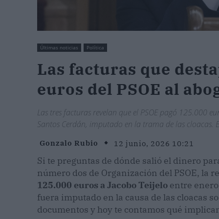
Últimas noticias
Política
Las facturas que desta
euros del PSOE al abo
Las tres facturas revelan que el PSOE pagó 125.000 eur
Santos Cerdán, imputado en la trama de las cloacas. E
Gonzalo Rubio
12 junio, 2026 10:21
Si te preguntas de dónde salió el dinero par
número dos de Organización del PSOE, la re
125.000 euros a Jacobo Teijelo
entre enero
fuera imputado en la causa de las cloacas so
documentos y hoy te contamos qué implican