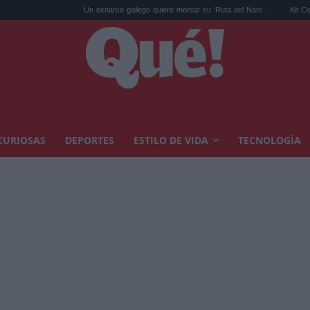
Un exnarco gallego quiere montar su 'Ruta del Narc...
Kit Connor será Cíclo
CURIOSAS
DEPORTES
ESTILO DE VIDA
TECNOLOGÍA