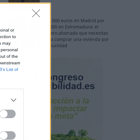
110.000 euros en Madrid por
31.000 en Extremadura: el
sonal or
dinero ahorrado que necesitas
ection to
para comprar una vivienda por
ou may
comunidad
 personal
out of the
 downstream
B’s List of