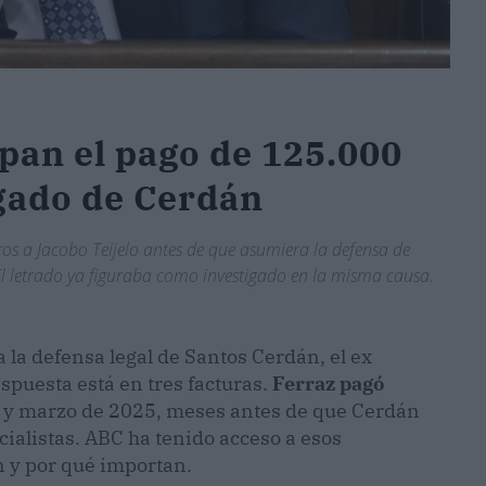
pan el pago de 125.000
gado de Cerdán
os a Jacobo Teijelo antes de que asumiera la defensa de
l letrado ya figuraba como investigado en la misma causa.
a la defensa legal de Santos Cerdán, el ex
spuesta está en tres facturas.
Ferraz pagó
 y marzo de 2025, meses antes de que Cerdán
cialistas. ABC ha tenido acceso a esos
 y por qué importan.