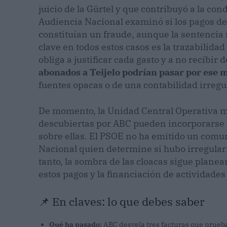
juicio de la Gürtel y que contribuyó a la con
Audiencia Nacional examinó si los pagos de
constituían un fraude, aunque la sentencia 
clave en todos estos casos es la trazabilidad
obliga a justificar cada gasto y a no recibi
abonados a Teijelo podrían pasar por ese 
fuentes opacas o de una contabilidad irregul
De momento, la Unidad Central Operativa ma
descubiertas por ABC pueden incorporarse a
sobre ellas. El PSOE no ha emitido un comuni
Nacional quien determine si hubo irregularid
tanto, la sombra de las cloacas sigue plane
estos pagos y la financiación de actividades i
📌 En claves: lo que debes saber
Qué ha pasado:
ABC desvela tres facturas que prueba