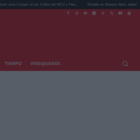
pe en los X-Men del MCU y Hea...
Rosalía en Buenos Aires: detiene el tráfico y se s..
TIEMPO
VIDEOJUEGOS