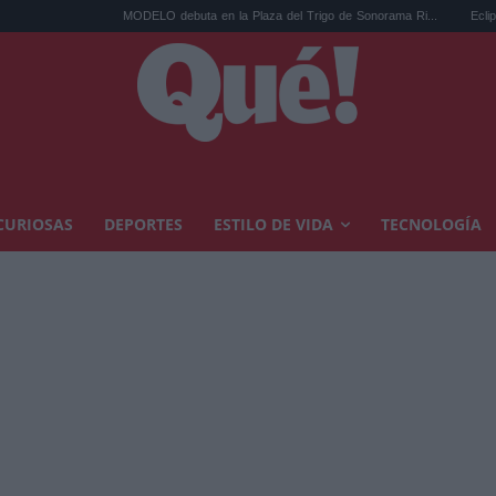
MODELO debuta en la Plaza del Trigo de Sonorama Ri...
Eclipse solar en C
CURIOSAS
DEPORTES
ESTILO DE VIDA
TECNOLOGÍA