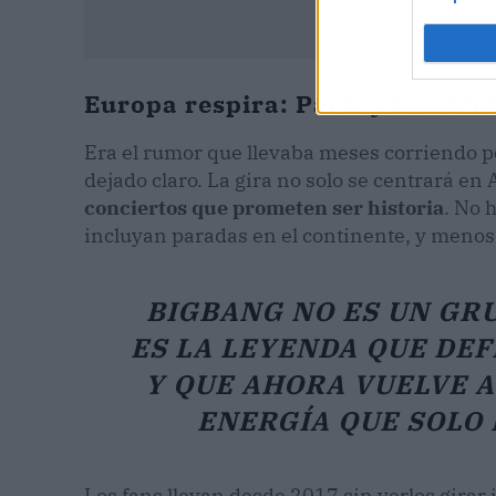
Europa respira: París y Londre
Era el rumor que llevaba meses corriendo por 
dejado claro. La gira no solo se centrará en
conciertos que prometen ser historia
. No 
incluyan paradas en el continente, y menos
BIGBANG NO ES UN GRU
ES LA LEYENDA QUE DEFI
Y QUE AHORA VUELVE A
ENERGÍA QUE SOLO 
Los fans llevan desde 2017 sin verlos girar 