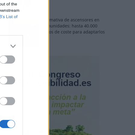
out of the
 downstream
B’s List of
Normativa de ascensores en
comunidades: hasta 40.000
euros de coste para adaptarlos