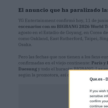
El anuncio que ha paralizado la
YG Entertainment confirmó hoy, 11 de junio
escenarios con su BIGBANG 2026 World T
agosto en el Estadio de Goyang, en Corea del 
como Oakland, East Rutherford, Taipei, Si
Osaka.
Pero las fechas que nos tienen a los fans eu
confirmadas en el viejo continente:
París y
Daesung
y todo el huracán BIGBANG. Las ent
según la promotora, así que más te vale esta
Que.es -
D
If you wish 
sensitive in
confirm you
continue se