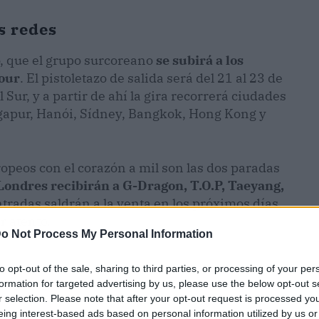
s redes
, que el grupo surcoreano
se subirá a los
our
. El pistoletazo de salida será del 21 al 23 de
Sur, y a partir de ahí la gira recorrerá ciudades
ngapur, Hanói, Sídney, Bangkok, Hong Kong y
ropeos con el corazón a mil son las dos paradas
 Londres recibirán a G-Dragon, T.O.P, Taeyang,
radas saldrán a la venta en los próximos días,
r atento.
o Not Process My Personal Information
to opt-out of the sale, sharing to third parties, or processing of your per
formation for targeted advertising by us, please use the below opt-out s
r selection. Please note that after your opt-out request is processed y
eing interest-based ads based on personal information utilized by us or