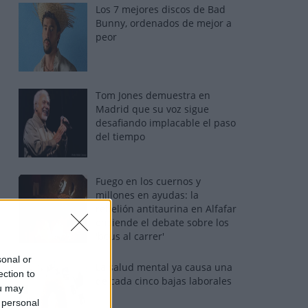
Los 7 mejores discos de Bad
Bunny, ordenados de mejor a
peor
Tom Jones demuestra en
Madrid que su voz sigue
desafiando implacable el paso
del tiempo
Fuego en los cuernos y
millones en ayudas: la
rebelión antitaurina en Alfafar
enciende el debate sobre los
'bous al carrer'
sonal or
La salud mental ya causa una
ection to
de cada cinco bajas laborales
ou may
 personal