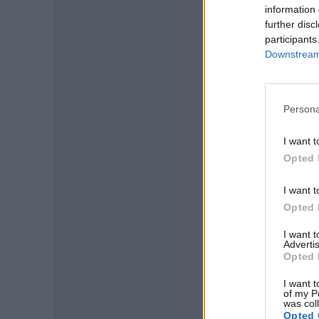
information 
further disc
participants
Downstream 
Persona
I want t
P
Opted 
I want t
Opted 
I want 
Advertis
Opted 
I want t
of my P
was col
Opted 