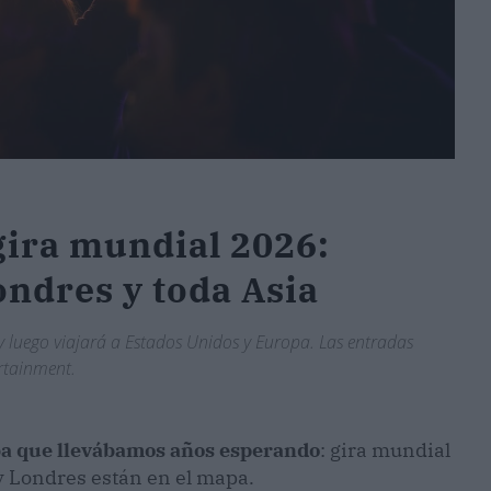
ira mundial 2026:
ondres y toda Asia
y luego viajará a Estados Unidos y Europa. Las entradas
ertainment.
a que llevábamos años esperando
: gira mundial
y Londres están en el mapa.