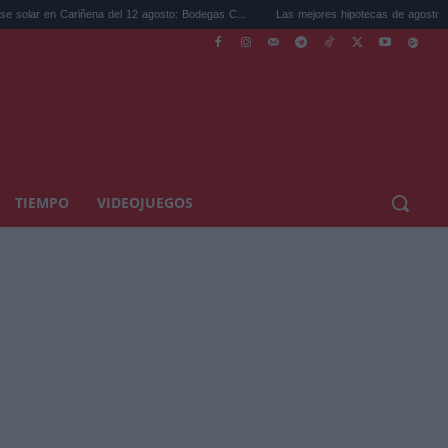
ariñena del 12 agosto: Bodegas C...
Las mejores hipotecas de agosto: el TAE más co
TIEMPO
VIDEOJUEGOS