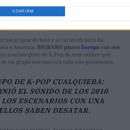
CONFIRM
s, confirmadas
los grupos de fans y el cartel oficial lo ha
 Asia y América:
BIGBANG pisará
Europa
con dos
hay muchas giras de K-Pop de este calibre que
 de un grupo que marcó a toda una generación.
PO DE K-POP CUALQUIERA:
NIÓ EL SONIDO DE LOS 2010
 LOS ESCENARIOS CON UNA
ELLOS SABEN DESATAR.
juntos como cuarteto, después del servicio