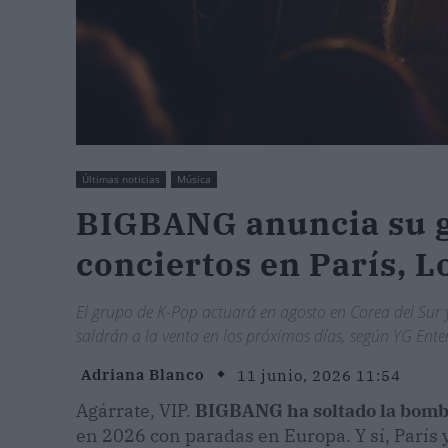
Últimas noticias
Música
BIGBANG anuncia su g
conciertos en París, L
El grupo de K-Pop actuará en agosto en Corea del Sur 
saldrán a la venta en los próximos días, según YG Ent
Adriana Blanco
11 junio, 2026 11:54
Agárrate, VIP.
BIGBANG ha soltado la bomb
en 2026 con paradas en Europa. Y sí, París 