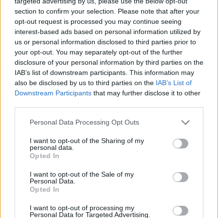
targeted advertising by us, please use the below opt-out
demoledoras: cuatro primeros puestos, seis
section to confirm your selection. Please note that after your
episodios en el Top 25 y un reparto que
opt-out request is processed you may continue seeing
enamora. La serie ha conseguido lo que muy
interest-based ads based on personal information utilized by
pocas: que una plataforma de pago le robe el
us or personal information disclosed to third parties prior to
your opt-out. You may separately opt-out of the further
protagonismo a los realities. Si no la has visto,
disclosure of your personal information by third parties on the
ya estás tardando.
IAB’s list of downstream participants. This information may
also be disclosed by us to third parties on the
IAB’s List of
Downstream Participants
that may further disclose it to other
third parties.
Personal Data Processing Opt Outs
I want to opt-out of the Sharing of my
personal data.
Opted In
I want to opt-out of the Sale of my
Personal Data.
Opted In
I want to opt-out of processing my
Personal Data for Targeted Advertising.