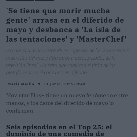
'Se tiene que morir mucha
gente' arrasa en el diferido de
mayo y desbanca a 'La isla de
las tentaciones' y 'MasterChef'
La comedia de Movistar Plus+ copa seis de las 25 emisiones
más vistas del mes y deja atrás a pesos pesados de la
televisión lineal. Un éxito que confirma el tirón de las
plataformas en el consumo en diferido.
11 junio, 2026 08:40
María Maillo
Movistar Plus+ tiene un nuevo fenómeno entre
manos, y los datos del diferido de mayo lo
confirman.
Seis episodios en el Top 25: el
dominio de una comedia de