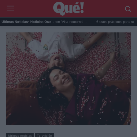
do da el salto en solitario con 'Vida nocturna' ...
6 usos prácticos para reutilizar el agua
Últimas Noticias
- Noticias Que!:
Últimas noticias
Televisión