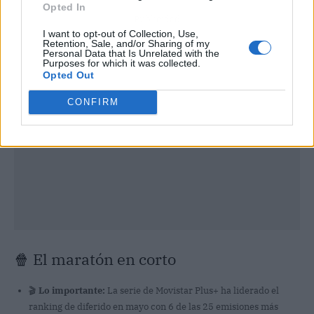
Opted In
Publicidad
I want to opt-out of Collection, Use,
Retention, Sale, and/or Sharing of my
Personal Data that Is Unrelated with the
Purposes for which it was collected.
Opted Out
CONFIRM
🍿 El maratón en corto
🎬
Lo importante:
La serie de Movistar Plus+ ha liderado el
ranking de diferido en mayo con 6 de las 25 emisiones más