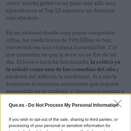
morir mucha gente
va un paso más allá: seis
episodios en el Top 25 suponen un dominio
casi absoluto.
En un entorno donde muy pocos comparten
cifras, las mediciones de Fifty5Blue se han
convertido en una ventana insustituible. Y lo
que muestran es que la serie no es flor de un
día. El boca a boca ha funcionado,
la crítica ya
la señaló como una de las comedias del año
y
los datos del diferido lo confirman. Si a eso le
sumamos el consumo acumulado que seguirá
generando en el catálogo, el fenómeno apunta a
mucho más.
Que.es -
Do Not Process My Personal Information
Medidor de hype
If you wish to opt-out of the sale, sharing to third parties, or
processing of your personal or sensitive information for
Nivel de hype: 9/10.
Las cifras de mayo son