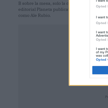
I want t
B sobre la mesa, solo la certeza de que nec
Opted 
editorial Planeta publicaba
Si decido arrie
como Ale Rubio.
I want t
Opted 
I want 
Advertis
Opted 
I want t
of my P
was col
Opted 
P