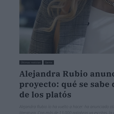
Últimas noticias
Gente
Alejandra Rubio anunc
proyecto: qué se sabe 
de los platós
Alejandra Rubio lo ha vuelto a hacer: ha anunciado otr
literatura. Con más de 13.000 palabras ya escritas, l