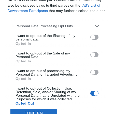
dos escuelas infantiles con una inversión de
also be disclosed by us to third parties on the
IAB’s List of
40.000 euros. Alcorcón ha actuado en la escuela
Downstream Participants
that may further disclose it to other
de música y en cuatro escuelas infantiles,
third parties.
mientras que Móstoles trabaja en ventiladores y
toldos en las fachadas más expuestas.
Personal Data Processing Opt Outs
I want to opt-out of the Sharing of my
Donde no hay presupuesto o competencias
personal data.
Opted In
claras, las comunidades educativas se ven
obligadas a recurrir a medidas de emergencia.
I want to opt-out of the Sale of my
Personal Data.
Y no es cuestión solo de clase social o rango
Opted In
económico porque, por ejemplo, tenemos el
caso del colegio privado concertado Decroly,
I want to opt-out of processing my
Personal Data for Targeted Advertising.
ubicado en la calle Guzmán el Bueno.
Opted In
I want to opt-out of Collection, Use,
En un comunicado enviado a las familias y al
Retention, Sale, and/or Sharing of my
que ha tenido acceso el diario Qué!, las medidas
Personal Data that Is Unrelated with the
Purposes for which it was collected.
del centro se basan en dejar ventanas abiertas
Opted Out
por las tardes y noches para ventilar el edificio,
CONFIRM