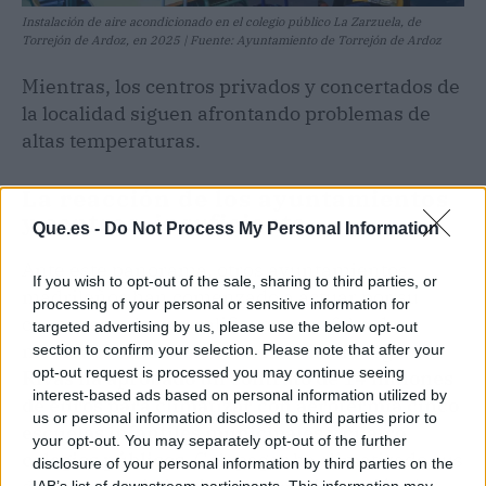
Instalación de aire acondicionado en el colegio público La Zarzuela, de
Torrejón de Ardoz, en 2025 | Fuente: Ayuntamiento de Torrejón de Ardoz
Mientras, los centros privados y concertados de
la localidad siguen afrontando problemas de
altas temperaturas.
La reacción de los ayuntamientos
y centros, insuficiente
Que.es -
Do Not Process My Personal Information
Ante este panorama, otros ayuntamientos
If you wish to opt-out of the sale, sharing to third parties, or
madrileños han comenzado a actuar por su
processing of your personal or sensitive information for
cuenta ante lo que califican como falta de
targeted advertising by us, please use the below opt-out
medidas contundentes del
Gobierno
regional.
section to confirm your selection. Please note that after your
opt-out request is processed you may continue seeing
Rivas ha aprobado un contrato de 14 millones
interest-based ads based on personal information utilized by
de euros para climatizar con aerotermia cinco
us or personal information disclosed to third parties prior to
escuelas infantiles municipales y cuatro
your opt-out. You may separately opt-out of the further
colegios públicos
. Galapagar ha climatizado sus
disclosure of your personal information by third parties on the
IAB’s list of downstream participants. This information may