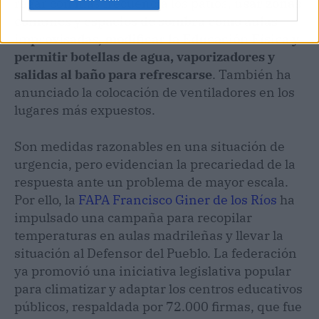
regar con más frecuencia los patios,
usar zonas
comunes y espacios de sombra como aulas
improvisadas, modificar la Educación Física y
permitir botellas de agua, vaporizadores y
salidas al baño para refrescarse
. También ha
anunciado la colocación de ventiladores en los
lugares más expuestos.
Son medidas razonables en una situación de
urgencia, pero evidencian la precariedad de la
respuesta ante un problema de mayor escala.
Por ello, la
FAPA Francisco Giner de los Ríos
ha
impulsado una campaña para recopilar
temperaturas en aulas madrileñas y llevar la
situación al Defensor del Pueblo. La federación
ya promovió una iniciativa legislativa popular
para climatizar y adaptar los centros educativos
públicos, respaldada por 72.000 firmas, que fue