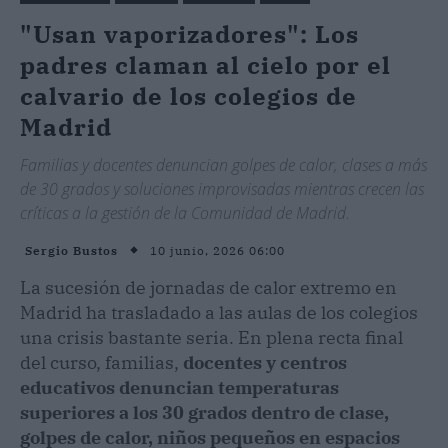
"Usan vaporizadores": Los
padres claman al cielo por el
calvario de los colegios de
Madrid
Familias y docentes denuncian golpes de calor, clases a más
de 30 grados y soluciones improvisadas mientras crecen las
críticas a la gestión de la Comunidad de Madrid.
10 junio, 2026 06:00
Sergio Bustos
La sucesión de jornadas de calor extremo en
Madrid ha trasladado a las aulas de los colegios
una crisis bastante seria. En plena recta final
del curso, familias,
docentes y centros
educativos denuncian temperaturas
superiores a los 30 grados dentro de clase,
golpes de calor, niños pequeños en espacios