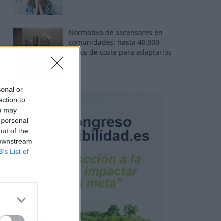
Normativa de ascensores en
comunidades: hasta 40.000
euros de coste para adaptarlos
sonal or
ection to
ou may
 personal
out of the
 downstream
B’s List of