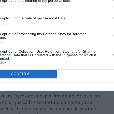
o opt-out of the Sharing of my personal data.
In
o opt-out of the Sale of my Personal Data.
In
to opt-out of processing my Personal Data for Targeted
ing.
In
 petición que aspira a superar las
o opt-out of Collection, Use, Retention, Sale, and/or Sharing
ersonal Data that Is Unrelated with the Purposes for which it
lected.
Out
el día es la playa de Bens, un espacio que los
able. Por eso, Marta, una vecina de la ciudad,
CONFIRM
ara que los perros puedan, al menos, pasear por
re las 21:30 y las 10:00 de la mañana.
yos, un logro enorme que, lamentablemente, no
 en el que cada vez afortunadamente ya se
rechos de nuestros fieles amigos a la vez que