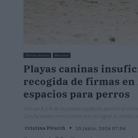
Últimas noticias
Mascotas
Playas caninas insufic
recogida de firmas en
espacios para perros
Solo un 4,3 % de las playas españolas permite la ent
Coruña vuelve a movilizarse tras no lograr el cambio 
Cristina Pitarch
10 junio, 2026 07:04