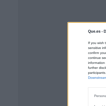
Que.es -
D
If you wish 
sensitive in
confirm you
continue se
information 
further disc
P
participants
Downstream 
Persona