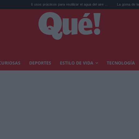
6 usos prácticos para reutilizar el agua del aire ...
La goma de la nevera: el truco d
CURIOSAS
DEPORTES
ESTILO DE VIDA
TECNOLOGÍA