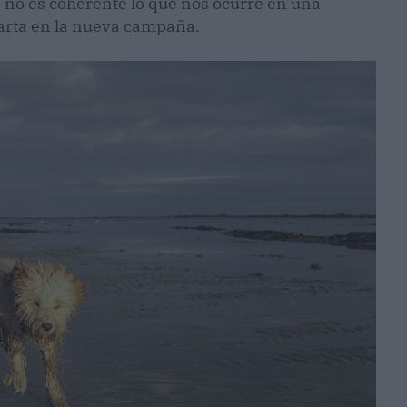
 no es coherente lo que nos ocurre en una
arta en la nueva campaña.