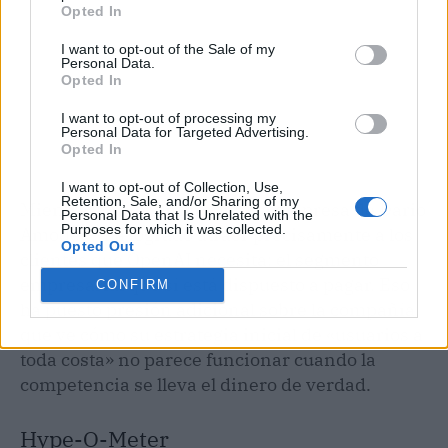
Opted In
I want to opt-out of the Sale of my
Personal Data.
Opted In
I want to opt-out of processing my
Personal Data for Targeted Advertising.
Opted In
I want to opt-out of Collection, Use,
Retention, Sale, and/or Sharing of my
Mientras tanto, Anthropic —la empresa de Dario
Personal Data that Is Unrelated with the
Purposes for which it was collected.
Amodei— ha logrado atraer precisamente a los
Opted Out
clientes que OpenAI necesita: el segmento
empresarial que sí está dispuesto a pagar. Eso
CONFIRM
ha puesto presión adicional sobre la compañía,
que ve cómo su estrategia inicial de «usuarios a
toda costa» no parece funcionar cuando la
competencia se lleva el dinero de verdad.
Hype-O-Meter