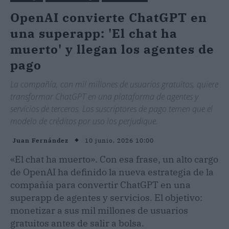
OpenAI convierte ChatGPT en
una superapp: 'El chat ha
muerto' y llegan los agentes de
pago
La compañía, con mil millones de usuarios gratuitos, quiere
transformar ChatGPT en una plataforma de agentes y
servicios de terceros. Los suscriptores de pago temen que el
modelo de créditos por uso los perjudique.
10 junio, 2026 10:00
Juan Fernández
«El chat ha muerto». Con esa frase, un alto cargo
de OpenAI ha definido la nueva estrategia de la
compañía para convertir ChatGPT en una
superapp de agentes y servicios. El objetivo:
monetizar a sus mil millones de usuarios
gratuitos antes de salir a bolsa.