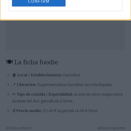
CONFIRM
🍽️ La ficha foodie
🏠
Local / Establecimiento:
Carrefour
📍
Ubicación:
Supermercados Carrefour en toda España
🍴
Tipo de comida / Especialidad:
Aceite de oliva virgen extra
Aromas del Sur, garrafa de 5 litros
💰
Precio medio:
22,45 € la garrafa (4,49 €/litro)
Artículo anterior
Artículo siguiente