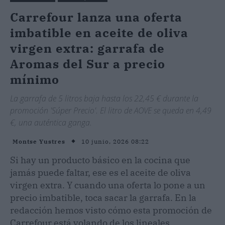
Carrefour lanza una oferta
imbatible en aceite de oliva
virgen extra: garrafa de
Aromas del Sur a precio
mínimo
La garrafa de 5 litros baja hasta los 22,45 € durante la
promoción 'Súper Precio'. El litro de AOVE se queda en 4,49
€, una auténtica ganga.
10 junio, 2026 08:22
Montse Yustres
Si hay un producto básico en la cocina que
jamás puede faltar, ese es el aceite de oliva
virgen extra. Y cuando una oferta lo pone a un
precio imbatible, toca sacar la garrafa. En la
redacción hemos visto cómo esta promoción de
Carrefour está volando de los lineales.