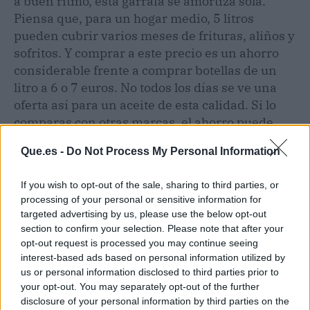
a buen ritmo, esta garrafa se amortiza sola.
Piensa que, para un hogar medio, 5 litros
pueden cubrir varios meses de frituras, aliños y
sofritos. Y comprar a este precio es un ahorro
considerable frente a comprar botellas de un
litro a 6 o 7 euros. No todos los días se ve una
oferta así para un aceite de esta calidad. Si lo
comparas con otras marcas, el ahorro puede
superar los 10 euros por garrafa.
Que.es -
Do Not Process My Personal Information
Eso sí, ten en cuenta que los precios y la
If you wish to opt-out of the sale, sharing to third parties, or
disponibilidad pueden variar según la tienda y
processing of your personal or sensitive information for
el momento. Te recomendamos que consultes
targeted advertising by us, please use the below opt-out
en tu supermercado Carrefour más cercano o
section to confirm your selection. Please note that after your
en su web para confirmar el precio exacto y el
opt-out request is processed you may continue seeing
interest-based ads based on personal information utilized by
stock. Porque cuando la oferta es tan buena,
us or personal information disclosed to third parties prior to
vuela. En pocas palabras, un chollo que no
your opt-out. You may separately opt-out of the further
deberías dejar escapar.
disclosure of your personal information by third parties on the