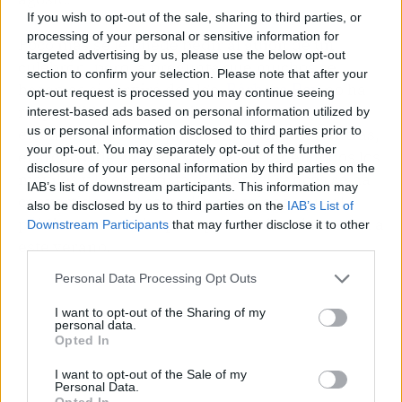
If you wish to opt-out of the sale, sharing to third parties, or
processing of your personal or sensitive information for
Poco más se le puede pedir al guion de un
targeted advertising by us, please use the below opt-out
culebrón, pero la pregunta que muchos se
section to confirm your selection. Please note that after your
hacen es si servirá de algo.
Bárbara Rey
no ha
opt-out request is processed you may continue seeing
respondido aún, y su silencio es ahora más
interest-based ads based on personal information utilized by
us or personal information disclosed to third parties prior to
elocuente que cualquier comunicado. Mientras,
your opt-out. You may separately opt-out of the further
el archivo de Mónaco vuelve a estar en todos los
disclosure of your personal information by third parties on the
móviles y la entrevista de Frank Francés se ha
IAB’s list of downstream participants. This information may
convertido en el comodín emocional que el
also be disclosed by us to third parties on the
IAB’s List of
público necesitaba para ponerle banda sonora a
Downstream Participants
that may further disclose it to other
third parties.
este verano.
Personal Data Processing Opt Outs
I want to opt-out of the Sharing of my
personal data.
Opted In
I want to opt-out of the Sale of my
Personal Data.
Opted In