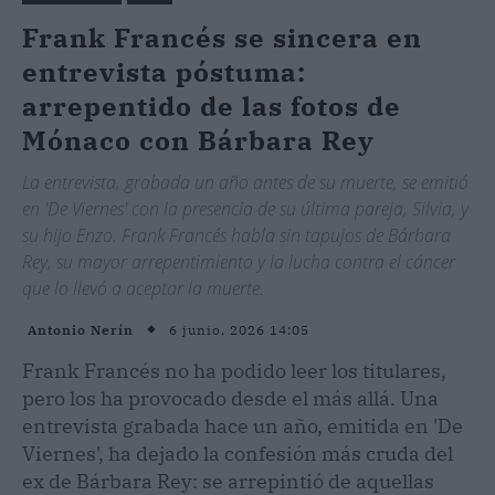
Frank Francés se sincera en
entrevista póstuma:
arrepentido de las fotos de
Mónaco con Bárbara Rey
La entrevista, grabada un año antes de su muerte, se emitió
en 'De Viernes' con la presencia de su última pareja, Silvia, y
su hijo Enzo. Frank Francés habla sin tapujos de Bárbara
Rey, su mayor arrepentimiento y la lucha contra el cáncer
que lo llevó a aceptar la muerte.
6 junio, 2026 14:05
Antonio Nerín
Frank Francés no ha podido leer los titulares,
pero los ha provocado desde el más allá. Una
entrevista grabada hace un año, emitida en 'De
Viernes', ha dejado la confesión más cruda del
ex de Bárbara Rey: se arrepintió de aquellas