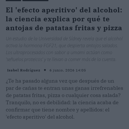
El 'efecto aperitivo' del alcohol:
la ciencia explica por qué te
antojas de patatas fritas y pizza
Un estudio de la Universidad de Sídney revela que el alcohol
activa la hormona FGF21, que despierta antojos salados.
Los ultraprocesados con sabor a umami actúan como
'señuelos proteicos' y te llevan a comer más de la cuenta.
6 junio, 2026 14:05
Isabel Rodríguez
¿Te ha pasado alguna vez que después de un
par de cañas te entran unas ganas irrefrenables
de patatas fritas, pizza o cualquier cosa salada?
Tranquilo, no es debilidad: la ciencia acaba de
confirmar que tiene nombre y apellidos: el
'efecto aperitivo' del alcohol.