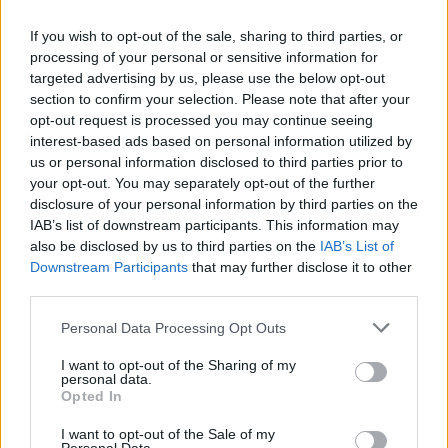
cambia la bolsa de patatas por un cuenco de
frutos secos o unos palitos de zanahoria con
If you wish to opt-out of the sale, sharing to third parties, or
hummus. Tu cuerpo (y tu báscula) te lo
processing of your personal or sensitive information for
agradecerán.
targeted advertising by us, please use the below opt-out
section to confirm your selection. Please note that after your
opt-out request is processed you may continue seeing
🧠 Para soltarlo en la cena
interest-based ads based on personal information utilized by
us or personal information disclosed to third parties prior to
El alcohol te pide salado; los ultraprocesados te
your opt-out. You may separately opt-out of the further
engañan.
disclosure of your personal information by third parties on the
IAB’s list of downstream participants. This information may
also be disclosed by us to third parties on the
IAB’s List of
Downstream Participants
that may further disclose it to other
third parties.
Personal Data Processing Opt Outs
I want to opt-out of the Sharing of my
personal data.
Opted In
I want to opt-out of the Sale of my