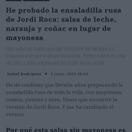
He probado la ensaladilla rusa
de Jordi Roca: salsa de leche,
naranja y coñac en lugar de
mayonesa
Una salsa sin huevo que liga con zumo de naranja y el
toque picante que le da personalidad. Perfecta para los días
de calor y para sorprender sin sudar en la cocina.
5 junio, 2026 06:53
Isabel Rodríguez
He de confesar que llevaba años preparando la
ensaladilla rusa de toda la vida, con mayonesa
casera, patatas y atún. Hasta que encontré la
versión de Jordi Roca. Y me ha cambiado el
verano.
Por qué esta salsa sin mayonesa es