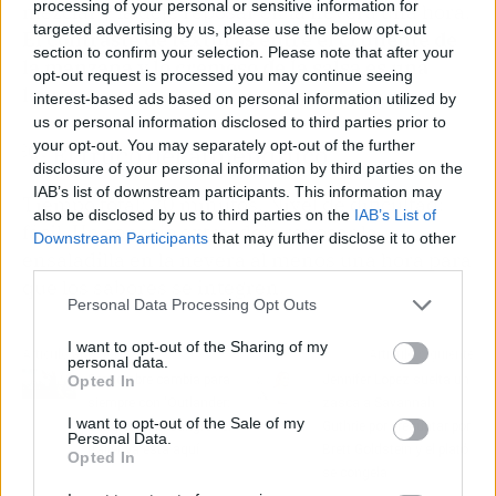
processing of your personal or sensitive information for
mezclar y la dejé reposar en la nevera una hora.
targeted advertising by us, please use the below opt-out
El contraste de texturas entre el crujiente de
section to confirm your selection. Please note that after your
la manzana y lo cremoso de la salsa es una
opt-out request is processed you may continue seeing
locura
.
interest-based ads based on personal information utilized by
us or personal information disclosed to third parties prior to
your opt-out. You may separately opt-out of the further
💡 El truco del almendruco
disclosure of your personal information by third parties on the
IAB’s list of downstream participants. This information may
Tiempo total: 20 minutos. Nivel de dificultad:
also be disclosed by us to third parties on the
IAB’s List of
fácil. Un consejo extra: deja reposar la
Downstream Participants
that may further disclose it to other
ensaladilla en la nevera al menos una hora para
third parties.
que los sabores se integren.
Personal Data Processing Opt Outs
I want to opt-out of the Sharing of my
Artículo anterior
Artículo siguiente
personal data.
Opted In
Septiembre cambia para
Jennifer Lopez suelta un
siempre con 'Outlander:
zasca a Savannah
I want to opt-out of the Sale of my
Sangre de mi sangre': el
Guthrie por preguntar por
Personal Data.
tráiler ya está aquí
Brett Goldstein y el plató
Opted In
se congela