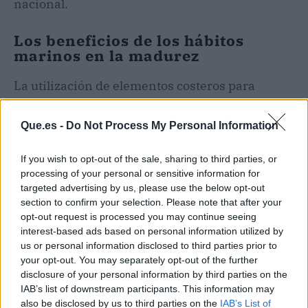
nacional.
Los beneficios de los hábitos
marinos en la madurez
La utilización de elementos costeros para
mejorar la calidad de vida no es un concepto
exclusivo de las rutinas de
Bárbara Rey
. El
Que.es -
Do Not Process My Personal Information
contacto con la brisa marina y el ejercicio
moderado sobre terrenos inestables como la
If you wish to opt-out of the sale, sharing to third parties, or
arena fina son pautas recomendadas de forma
processing of your personal or sensitive information for
sistemática por especialistas en reumatología.
targeted advertising by us, please use the below opt-out
section to confirm your selection. Please note that after your
Para la actriz, la costa de
Marbella
representa
opt-out request is processed you may continue seeing
un refugio de
salud
fundamental donde
interest-based ads based on personal information utilized by
desconectar de las presiones de la capital.
us or personal information disclosed to third parties prior to
your opt-out. You may separately opt-out of the further
La constancia de
Bárbara Rey
a la hora de
disclosure of your personal information by third parties on the
IAB’s list of downstream participants. This information may
mantener estos rituales sociosanitarios refleja
also be disclosed by us to third parties on the
IAB’s List of