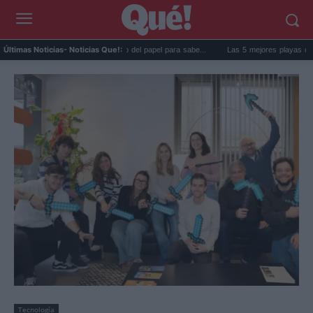
a goma de la nevera: el truco del papel para sabe...
Las 5 mejores playas de Forment
Últimas Noticias
- Noticias Que!:
Tecnología