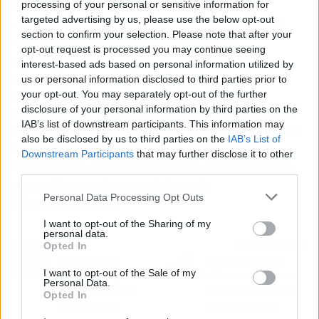
web para la generación de contenidos y
processing of your personal or sensitive information for
targeted advertising by us, please use the below opt-out
recursos didácticos, adaptada a la normativa
section to confirm your selection. Please note that after your
vigente de las distintas comunidades
opt-out request is processed you may continue seeing
autónomas y a la LOMLOE, además de estar
interest-based ads based on personal information utilized by
alineada con estándares internacionales de
us or personal information disclosed to third parties prior to
educación. Con más de 22.000 docentes
your opt-out. You may separately opt-out of the further
disclosure of your personal information by third parties on the
registrados y presencia en más de 150 centros
IAB’s list of downstream participants. This information may
educativos en España y Latinoamérica, IGNITE
also be disclosed by us to third parties on the
IAB’s List of
Copilot se posiciona como la plataforma de
Downstream Participants
that may further disclose it to other
inteligencia artificial educativa líder diseñada
third parties.
específicamente para el docente
Personal Data Processing Opt Outs
hispanohablante.
I want to opt-out of the Sharing of my
personal data.
Artículo anterior
Artículo siguiente
Opted In
Meta extrema la
España asigna 212
I want to opt-out of the Sale of my
vigilancia a empleados:
millones a seis puertos
Personal Data.
keyloggers para IA y
para impulsar la eólica
Opted In
8.000 despidos
flotante del futuro