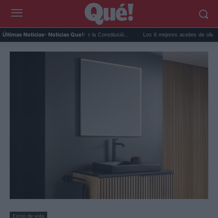
 activar el artículo 102 de la Constitució...
Los 6 mejores aceites de oliva virgen extr
Últimas Noticias
- Noticias Que!:
Estilo de vida