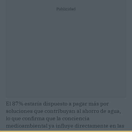
Publicidad
El 87% estaría dispuesto a pagar más por
soluciones que contribuyan al ahorro de agua,
lo que confirma que la conciencia
medioambiental ya influye directamente en las