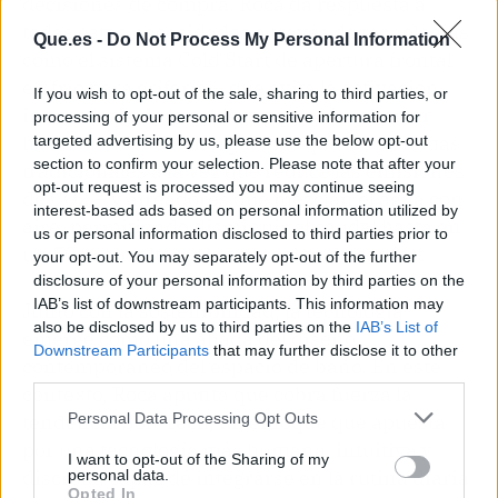
decisiones de compra. Roca da respuesta a
todas estas necesidades a través de tecnologías
Que.es -
Do Not Process My Personal Information
como el sistema Cold Start de apertura frontal
en frío para grifería – que evita la activación
If you wish to opt-out of the sale, sharing to third parties, or
innecesaria de la caldera y permite ahorrar
processing of your personal or sensitive information for
hasta un 45% de energía más que los sistemas
targeted advertising by us, please use the below opt-out
section to confirm your selection. Please note that after your
tradicionales a la vez que reduce las emisiones
opt-out request is processed you may continue seeing
de CO2 – y aireadores que mezclan el agua con
interest-based ads based on personal information utilized by
aire, permitiendo disminuir el caudal hasta en
us or personal information disclosed to third parties prior to
un 50 % sin alterar la sensación de confort.
your opt-out. You may separately opt-out of the further
disclosure of your personal information by third parties on the
IAB’s list of downstream participants. This information may
Junto con la sostenibilidad, la tecnología
also be disclosed by us to third parties on the
IAB’s List of
emerge como una aliada del diseño
Downstream Participants
that may further disclose it to other
contemporáneo del espacio de baño. En este
third parties.
contexto, Roca apunta que cobra fuerza la
Personal Data Processing Opt Outs
tendencia Soft Tech, un enfoque que apuesta
por una tecnología más humana, intuitiva y
I want to opt-out of the Sharing of my
discreta, capaz de integrarse en la rutina diaria
personal data.
Opted In