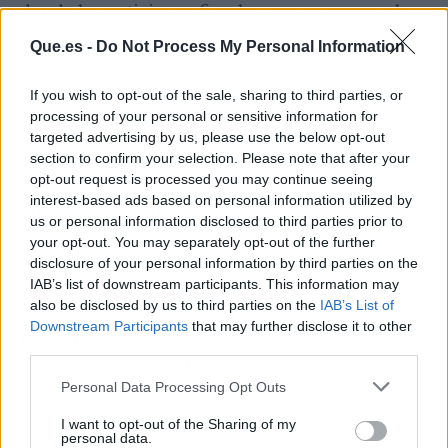
donde las peticiones fiscales son enormes y las
condenas finales mucho más modestas. El
caso
Que.es -
Do Not Process My Personal Information
Villarejo
, sin ir más lejos, lleva años
desgranando piezas en la Audiencia Nacional
If you wish to opt-out of the sale, sharing to third parties, or
con peticiones que rebasaban las décadas y
processing of your personal or sensitive information for
sentencias que se quedaban muy por debajo. La
targeted advertising by us, please use the below opt-out
justicia, en estos asuntos,, suele ajustar la dosis.
section to confirm your selection. Please note that after your
opt-out request is processed you may continue seeing
interest-based ads based on personal information utilized by
Mi lectura: el número de 447 años funciona
us or personal information disclosed to third parties prior to
como mensaje político y mediático más que
your opt-out. You may separately opt-out of the further
como horizonte real. Lo importante va a ser qué
disclosure of your personal information by third parties on the
hechos se prueban, cuántas víctimas se
IAB’s list of downstream participants. This information may
also be disclosed by us to third parties on the
IAB’s List of
acreditan y, sobre todo, si esto abre la puerta a
Downstream Participants
that may further disclose it to other
investigar el modelo entero del 'tengo una
third parties.
exclusiva, no preguntes cómo'. Porque si
González cae, la pregunta es quién más sabía y
Personal Data Processing Opt Outs
quién pagaba. Y ahí la cosa se pone fea para
I want to opt-out of the Sharing of my
mucha
gente
que hoy sigue cobrando en
personal data.