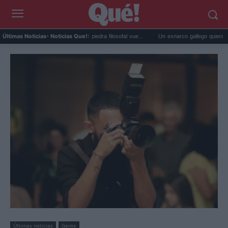
reno de Harry Potter: la piedra filosofal vue...
Un exnarco gallego quiere montar su 'R
Últimas Noticias
- Noticias Que!:
Últimas noticias
Gente