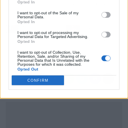
Opted In
televisión. Los próximos meses, agárrate.
I want to opt-out of the Sale of my
Personal Data.
Artículo anterior
Artículo siguiente
Opted In
"El amor es un
​El socio ideal para
I want to opt-out of processing my
sentimiento caduco":
Barrios: el Atlético ya
Personal Data for Targeted Advertising.
Una década después,
negocia su próximo
Opted In
David Bustamante es
fichaje
demoledor sobre Paula
I want to opt-out of Collection, Use,
Retention, Sale, and/or Sharing of my
Echevarría
Personal Data that Is Unrelated with the
Purposes for which it was collected.
Opted Out
CONFIRM