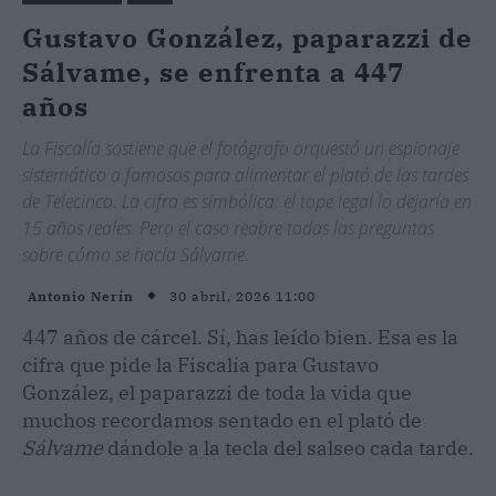
Gustavo González, paparazzi de
Sálvame, se enfrenta a 447
años
La Fiscalía sostiene que el fotógrafo orquestó un espionaje
sistemático a famosos para alimentar el plató de las tardes
de Telecinco. La cifra es simbólica: el tope legal lo dejaría en
15 años reales. Pero el caso reabre todas las preguntas
sobre cómo se hacía Sálvame.
30 abril, 2026 11:00
Antonio Nerín
447 años de cárcel. Sí, has leído bien. Esa es la
cifra que pide la Fiscalía para Gustavo
González, el paparazzi de toda la vida que
muchos recordamos sentado en el plató de
Sálvame
dándole a la tecla del salseo cada tarde.