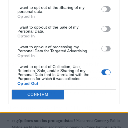
I want to opt-out of the Sharing of my
personal data.
Opted In
I want to opt-out of the Sale of my
Personal Data.
Opted In
Queda por ver si la peli aprovecha el empujón
I want to opt-out of processing my
mediático en su estreno o si la promoción se
Personal Data for Targeted Advertising.
Opted In
queda en anécdota de plató. La fecha de
estreno, en mayo, le da margen para ir
I want to opt-out of Collection, Use,
calentando. Y conociendo cómo funcionan los
Retention, Sale, and/or Sharing of my
Personal Data that Is Unrelated with the
recortes virales en TikTok, no me extrañaría
Purposes for which it was collected.
Opted Out
ver el corte de la manía dando vueltas durante
toda la semana. Reseteo del cajón, allá vamos.
CONFIRM
El chisme en 3 claves (TL;DR)
👀
¿Quiénes son los protagonistas?
Macarena Gómez y Pablo
Motos, en El Hormiguero promocionando '¿Cómo hemos llegado