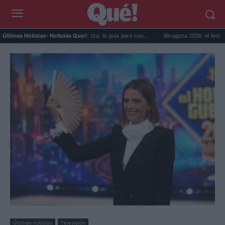
ía Internacional de la Cerveza: la guía para coci...
Birragoza 2026: el festival de cer
Últimas Noticias
- Noticias Que!:
Últimas noticias
Televisión