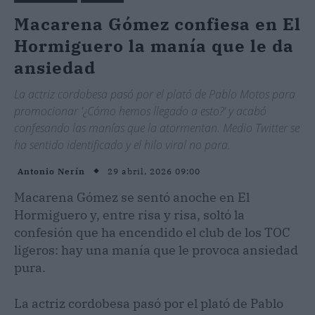
Macarena Gómez confiesa en El
Hormiguero la manía que le da
ansiedad
La actriz cordobesa pasó por el plató de Pablo Motos para
promocionar '¿Cómo hemos llegado a esto?' y acabó
confesando las manías que la atormentan. Medio Twitter se
ha sentido identificado y el hilo viral no para.
29 abril, 2026 09:00
Antonio Nerín
Macarena Gómez se sentó anoche en El
Hormiguero y, entre risa y risa, soltó la
confesión que ha encendido el club de los TOC
ligeros: hay una manía que le provoca ansiedad
pura.
La actriz cordobesa pasó por el plató de Pablo