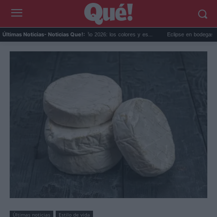
endencias decoración otoño 2026: los colores y es...
Eclipse en bodegas de Cataluña:
Últimas Noticias
- Noticias Que!:
Últimas noticias
Estilo de vida