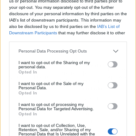
us or personal information disclosed to third parties prior to
your opt-out. You may separately opt-out of the further
disclosure of your personal information by third parties on the
IAB’s list of downstream participants. This information may
also be disclosed by us to third parties on the
IAB’s List of
Downstream Participants
that may further disclose it to other
third parties.
Personal Data Processing Opt Outs
I want to opt-out of the Sharing of my
Marida
personal data.
Precio
Opted In
Intensi
je
Queso
Leche
aprox./
dad
recom
100g
I want to opt-out of the Sale of my
endado
Personal Data.
Opted In
Albariñ
I want to opt-out of processing my
o o
Tetilla
Personal Data for Targeted Advertising.
Vaca
Baja
vino
1,80 €
Opted In
gallego
blanco
I want to opt-out of Collection, Use,
seco
Retention, Sale, and/or Sharing of my
Personal Data that Is Unrelated with the