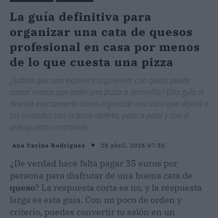
La guía definitiva para
organizar una cata de quesos
profesional en casa por menos
de lo que cuesta una pizza
¿Sabías que una experiencia gourmet con queso puede
costar menos que pedir una pizza a domicilio? Esta guía te
desvela exactamente cómo organizar una cata que dejará a
tus invitados con la boca abierta, paso a paso y con el
presupuesto controlado.
28 abril, 2026 07:30
Ana Carina Rodríguez
¿De verdad hace falta pagar 35 euros por
persona para disfrutar de una buena cata de
queso
? La respuesta corta es no, y la respuesta
larga es esta guía. Con un poco de orden y
criterio, puedes convertir tu salón en un