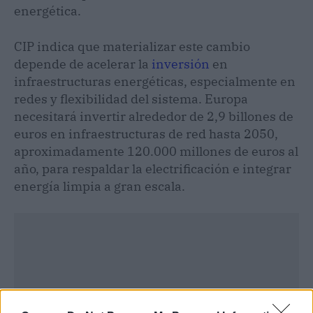
energética.
CIP indica que materializar este cambio
depende de acelerar la
inversión
en
infraestructuras energéticas, especialmente en
redes y flexibilidad del sistema. Europa
necesitará invertir alrededor de 2,9 billones de
euros en infraestructuras de red hasta 2050,
aproximadamente 120.000 millones de euros al
año, para respaldar la electrificación e integrar
energía limpia a gran escala.