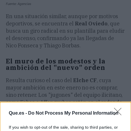
Fuente: Agencias
En una situación similar, aunque por motivos
deportivos, se encuentra el
Real Oviedo
, que
busca un giro radical en su plantilla para eludir
el descenso, confirmando ya las llegadas de
Nico Fonseca y Thiago Borbas.
​El muro de los modestos y la
ambición del "nuevo" orden
​Resulta curioso el caso del
Elche CF
, cuya
mayor ambición en este enero no es comprar,
sino retener. Los "jugones" del equipo ilicitano,
como Febas o Affengruber, están en el radar de
clubes con mayor potencial económico, y evitar
Que.es -
Do Not Process My Personal Information
su fuga es la verdadera victoria para la afición
del Martínez Valero.
If you wish to opt-out of the sale, sharing to third parties, or