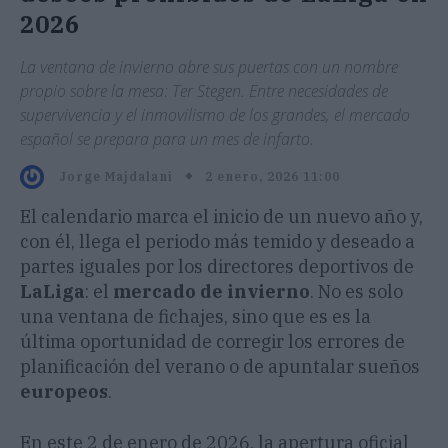
2026
La ventana de invierno abre sus puertas con un nombre
propio sobre la mesa: Ter Stegen. Entre necesidades de
supervivencia y el inmovilismo de los grandes, el mercado
español se prepara para un mes de infarto.
2 enero, 2026 11:00
Jorge Majdalani
El calendario marca el inicio de un nuevo año y,
con él, llega el periodo más temido y deseado a
partes iguales por los directores deportivos de
LaLiga
: el
mercado de invierno
. No es solo
una ventana de fichajes, sino que es es la
última oportunidad de corregir los errores de
planificación del verano o de apuntalar sueños
europeos
.
En este 2 de enero de 2026, la apertura oficial