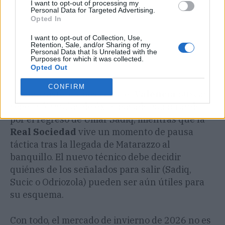
I want to opt-out of processing my
Personal Data for Targeted Advertising.
Opted In
I want to opt-out of Collection, Use,
Retention, Sale, and/or Sharing of my
Personal Data that Is Unrelated with the
Purposes for which it was collected.
Opted Out
CONFIRM
​En contraste, clubes como el
Valencia
buscan
repetir fórmulas de éxito pasado, suspirando
por el regreso de Umar Sadiq, mientras que la
Real Sociedad
vive un momento de pausa
táctica tras la llegada de Matarazzo al
banquillo. El nuevo técnico debe decidir
quiénes de los señalados para salir (Sadiq,
Sucic o Odriozola) pueden ser aún útiles para
su esquema.
​Con todo, el mercado de invierno de 2026 no es