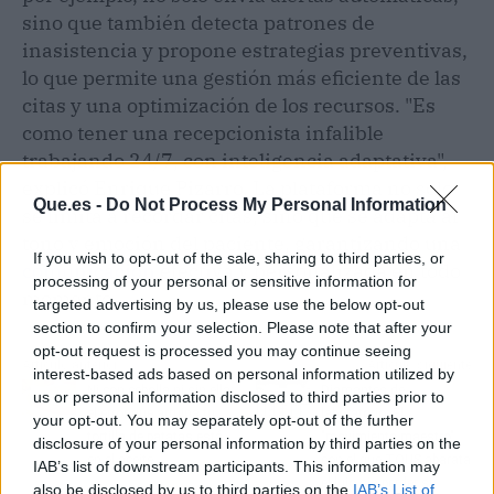
sino que también detecta patrones de
inasistencia y propone estrategias preventivas,
lo que permite una gestión más eficiente de las
citas y una optimización de los recursos. "Es
como tener una recepcionista infalible
trabajando 24/7, con inteligencia adaptativa",
explicó Enrique Pizarro. La plataforma no solo
Que.es -
Do Not Process My Personal Information
se limita a recordar citas, sino que se adapta al
tono y emoción del paciente, garantizando una
If you wish to opt-out of the sale, sharing to third parties, or
comunicación
efectiva y personalizada en todo
processing of your personal or sensitive information for
momento.
targeted advertising by us, please use the below opt-out
section to confirm your selection. Please note that after your
opt-out request is processed you may continue seeing
Artículo anterior
Artículo siguiente
interest-based ads based on personal information utilized by
Ni con cebolla ni sin ella:
Diamantes de
us or personal information disclosed to third parties prior to
el error que arruina tu
laboratorio: El
your opt-out. You may separately opt-out of the further
tortilla de patatas está
"movimiento maestro"
disclosure of your personal information by third parties on the
en el aceite
con el que TOUS abarata
IAB’s list of downstream participants. This information may
el lujo sin perder su
also be disclosed by us to third parties on the
IAB’s List of