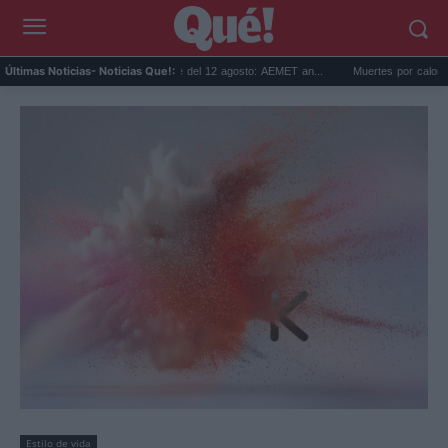
Predicción para el eclipse del 12 agosto: AEMET an...
Muertes por calor en Espa
Últimas Noticias
- Noticias Que!:
Estilo de vida