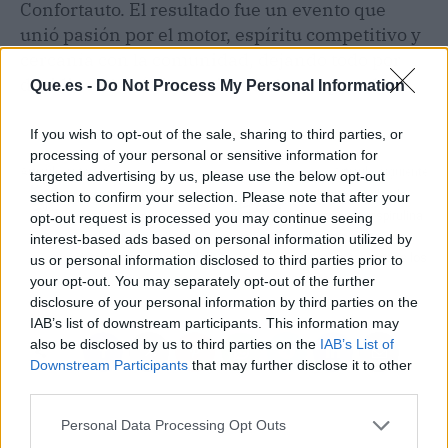
Confortauto. El resultado fue un evento que
unió pasión por el motor, espíritu competitivo y
cercanía con la comunidad, dejando todo por
decidir en las últimas citas de la temporada.
Que.es -
Do Not Process My Personal Information
If you wish to opt-out of the sale, sharing to third parties, or
processing of your personal or sensitive information for
Artículo anterior
Artículo siguiente
targeted advertising by us, please use the below opt-out
Esencia de Córdoba y su
Catalunya impulsa la
section to confirm your selection. Please note that after your
compromiso con un
producción de espirulina
opt-out request is processed you may continue seeing
aceite de oliva virgen
fresca con ideas
interest-based ads based on personal information utilized by
extra de máxima calidad
culinarias para todos los
us or personal information disclosed to third parties prior to
gustos
your opt-out. You may separately opt-out of the further
disclosure of your personal information by third parties on the
IAB’s list of downstream participants. This information may
also be disclosed by us to third parties on the
IAB’s List of
Downstream Participants
that may further disclose it to other
third parties.
Personal Data Processing Opt Outs