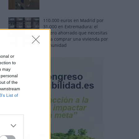
110.000 euros en Madrid por
31.000 en Extremadura: el
dinero ahorrado que necesitas
para comprar una vivienda por
comunidad
sonal or
ection to
ou may
 personal
out of the
 downstream
B’s List of