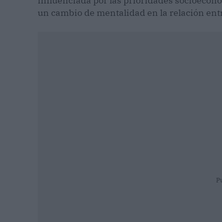
influenciada por las prioridades socioecon
un cambio de mentalidad en la relación ent
P