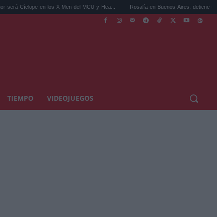
en los X-Men del MCU y Hea...
Rosalía en Buenos Aires: detiene el tráfico y se s...
TIEMPO
VIDEOJUEGOS