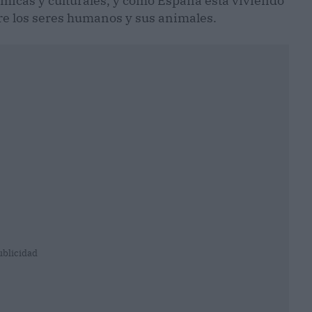
ómicas y culturales, y cómo España está viviendo
re los seres humanos y sus animales.
ublicidad