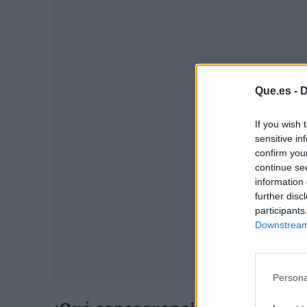
P
Que.es -
D
If you wish 
sensitive in
confirm you
continue se
information 
further disc
participants
Downstream 
Persona