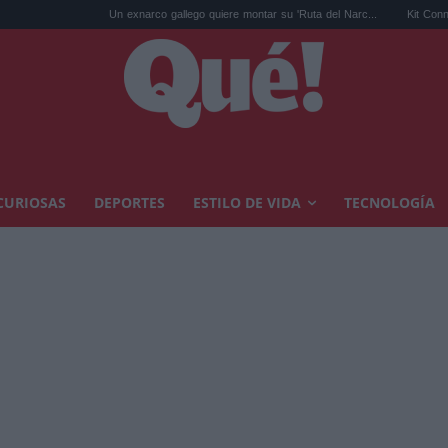
Un exnarco gallego quiere montar su 'Ruta del Narc...
Kit Connor será Cíclope 
CURIOSAS
DEPORTES
ESTILO DE VIDA
TECNOLOGÍA