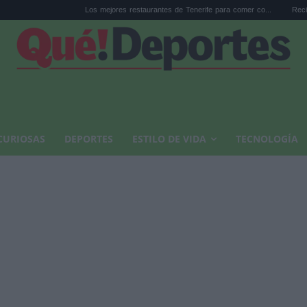
Los mejores restaurantes de Tenerife para comer co...
Reciclar cápsulas d
CURIOSAS
DEPORTES
ESTILO DE VIDA
TECNOLOGÍA