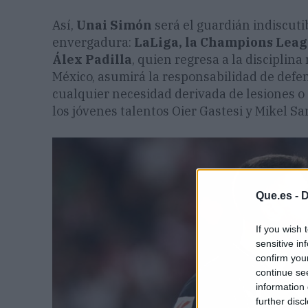
Así,
Unai Simón
será el guardián indiscuti
envergadura:
LaLiga, la Champions Leag
Álex Padilla
, quien regresa a la disciplin
México, asumirá la responsabilidad de defen
cualquier necesidad derivada de lesiones o 
los jóvenes talentos Oier Gastesi y Mikel S
Que.es -
D
If you wish 
sensitive in
confirm you
continue se
information 
further disc