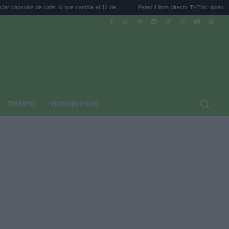
e café: lo que cambia el 12 de ...
Perez Hilton directo TikTok: quién es el bloguero ..
TIEMPO
VIDEOJUEGOS