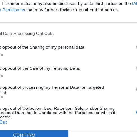
. This information may also be disclosed by us to third parties on the
IA
Participants
that may further disclose it to other third parties.
l Data Processing Opt Outs
o opt-out of the Sharing of my personal data.
In
o opt-out of the Sale of my Personal Data.
In
 Unai Simón en las grandes citas
to opt-out of processing my Personal Data for Targeted
imón las tres competiciones más prestigiosas —
ing.
In
confianza ciega del cuerpo técnico en el
e los mejores porteros de LaLiga y un fijo en la
o opt-out of Collection, Use, Retention, Sale, and/or Sharing
ersonal Data that Is Unrelated with the Purposes for which it
dad bajo palos son
considerados
lected.
afíos que se avecinan.
Out
CONFIRM