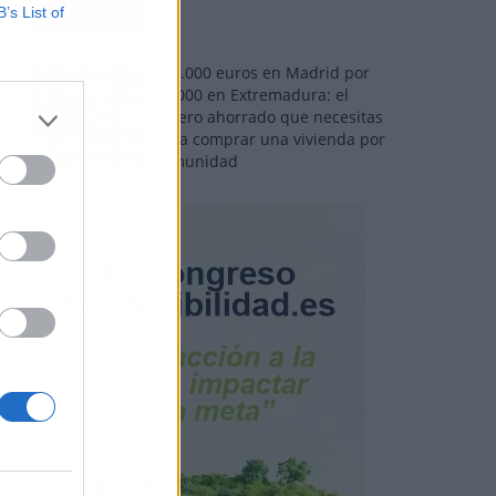
B’s List of
110.000 euros en Madrid por
31.000 en Extremadura: el
dinero ahorrado que necesitas
para comprar una vivienda por
comunidad