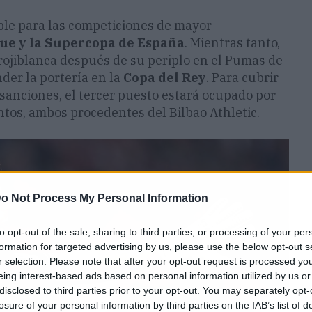
ble para las competiciones de mayor
ue y la Supercopa de España
. Mientras tanto,
a rojiblanca después de su periplo en el Pumas de
der la portería en la
Copa del Rey
. Para cubrir
sanciones, el tercer puesto estará ocupado por
antos, ambos procedentes del Bilbao Athletic.
o Not Process My Personal Information
to opt-out of the sale, sharing to third parties, or processing of your per
formation for targeted advertising by us, please use the below opt-out s
r selection. Please note that after your opt-out request is processed y
eing interest-based ads based on personal information utilized by us or
disclosed to third parties prior to your opt-out. You may separately opt-
losure of your personal information by third parties on the IAB’s list of