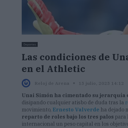
Deportes
Las condiciones de Un
en el Athletic
Reloj de Arena
15 julio, 2025 14:12
Unai Simón ha cimentado su jerarquía e
disipando cualquier atisbo de duda tras la
r
movimiento,
Ernesto Valverde
ha dejado m
reparto de roles bajo los tres palos
para 
internacional un peso capital en los objetiv