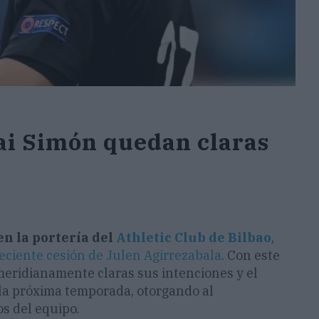
ai Simón quedan claras
n la portería del
Athletic Club de Bilbao
,
eciente cesión de Julen Agirrezabala
. Con este
eridianamente claras sus intenciones y el
la próxima temporada, otorgando al
os del equipo.