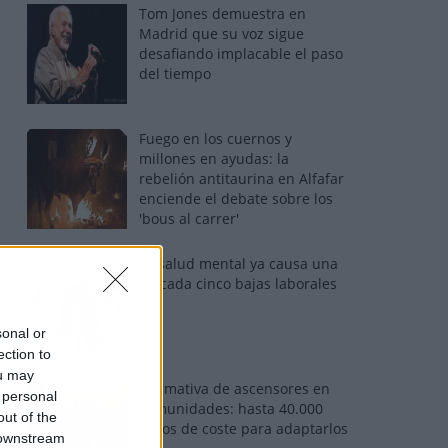
Tom Jones demuestra en
Madrid que su voz sigue
desafiando implacable el paso
del tiempo
Fuego en los cuernos y
millones en ayudas: la
rebelión antitaurina en Alfafar
enciende el debate sobre los
'bous al carrer'
La salud mental ya causa una
de cada cinco bajas laborales
sonal or
ection to
ou may
Normativa de ascensores en
 personal
comunidades: hasta 40.000
out of the
euros de coste para adaptarlos
 downstream