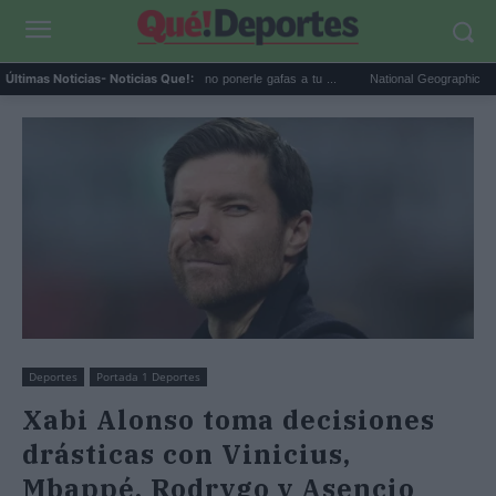
Eclipse solar: la RSCE pide no ponerle gafas a tu ...
National Geographic recomienda e
Últimas Noticias
- Noticias Que!:
Deportes
Portada 1 Deportes
Xabi Alonso toma decisiones
drásticas con Vinicius,
Mbappé, Rodrygo y Asencio