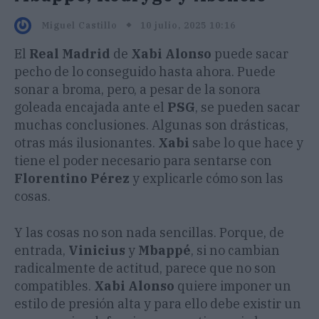
10 julio, 2025 10:16
Miguel Castillo
El
Real Madrid
de
Xabi Alonso
puede sacar
pecho de lo conseguido hasta ahora. Puede
sonar a broma, pero, a pesar de la sonora
goleada encajada ante el
PSG
, se pueden sacar
muchas conclusiones. Algunas son drásticas,
otras más ilusionantes.
Xabi
sabe lo que hace y
tiene el poder necesario para sentarse con
Florentino Pérez
y explicarle cómo son las
cosas.
Y las cosas no son nada sencillas. Porque, de
entrada,
Vinicius
y
Mbappé
, si no cambian
radicalmente de actitud, parece que no son
compatibles.
Xabi Alonso
quiere imponer un
estilo de presión alta y para ello debe existir un