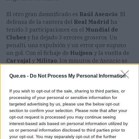
El otro gran damnificado es
Raúl Asencio
. El
defensa de la cantera del
Real Madrid
ha
tenido 3 participaciones en el
Mundial de
Clubes
y ha dejado 3 errores groseros. Un
penalti, una expulsión y un error que supuso
un gol. Con el fichaje de
Huijsen
y la vuelta de
Carvajal
y
Militao
, los minutos de Asencio se
van a ver reducidos drásticamente. Xabi le
recomienda salir en busca de minutos.
Que.es -
Do Not Process My Personal Information
If you wish to opt-out of the sale, sharing to third parties, or
Más información:
2 sentenciados de Xabi Alonso tras la
processing of your personal or sensitive information for
debacle con el PSG.
targeted advertising by us, please use the below opt-out
section to confirm your selection. Please note that after your
opt-out request is processed you may continue seeing
interest-based ads based on personal information utilized by
us or personal information disclosed to third parties prior to
your opt-out. You may separately opt-out of the further