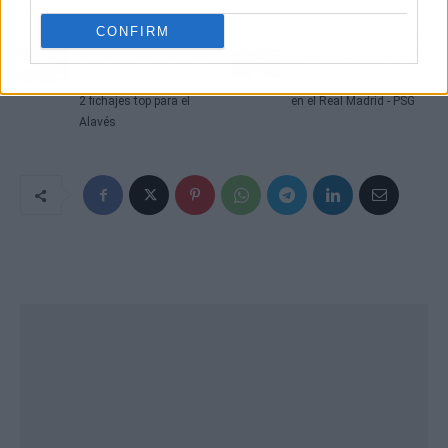
CONFIRM
Artículo anterior
Artículo siguiente
Ofertón descomunal por
Luis de la Fuente saca 5
Panichelli: 15 millones y
conclusiones rotundas
2 fichajes top para el
en el Real Madrid - PSG
Alavés