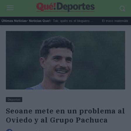
Perez Hilton directo TikTok: quién es el bloguero ...
El truco matemático para gana
Últimas Noticias
- Noticias Que!:
Deportes
Seoane mete en un problema al
Oviedo y al Grupo Pachuca