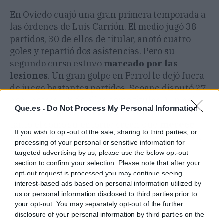
En Oviedo cuajó una gran primera temporada a
las órdenes de Luis Carrión. El medio jugó 38
partidos, 30 de ellos de titular, anotó cuatro
goles y repartió dos asistencias. Pero su
segundo curso estuvo
marcado por las
lesiones
. Un gran golpe en Ferrol le dejó fuera
de juego bastantes partidos. Seoane disputó 27
encuentros, 18 de ellos como titular. Aun así
Que.es -
Do Not Process My Personal Information
marcó tres goles y dio una asistencia. Y ahora,
tanto él como su entorno creen que
merece
If you wish to opt-out of the sale, sharing to third parties, or
una oportunidad en el Oviedo de Primera
processing of your personal or sensitive information for
división
.
targeted advertising by us, please use the below opt-out
section to confirm your selection. Please note that after your
opt-out request is processed you may continue seeing
Más información:
Salomón Rondón atrae otro fichaje bomba
interest-based ads based on personal information utilized by
al Real Oviedo
.
us or personal information disclosed to third parties prior to
your opt-out. You may separately opt-out of the further
disclosure of your personal information by third parties on the
Artículo anterior
Artículo siguiente