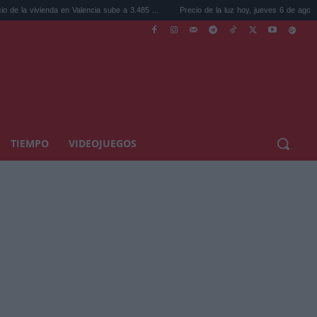
da en Valencia sube a 3.485 ...
Precio de la luz hoy, jueves 6 de agosto: la hora ...
TIEMPO
VIDEOJUEGOS