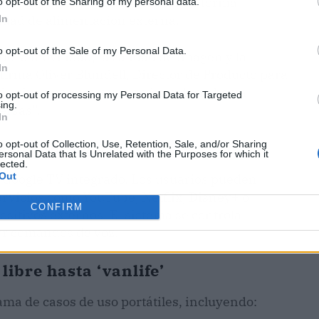
, el proyector puede funcionar de forma
o opt-out of the Sharing of my personal data.
idad de alimentación externa.
In
o opt-out of the Sale of my Personal Data.
 la movilidad, la calidad de imagen y la
In
irma Oliver Blundell, Director de Producto para
e cines pop-up y uso en hostelería hasta
to opt-out of processing my Personal Data for Targeted
ing.
ersas”.
In
a streaming
o opt-out of Collection, Use, Retention, Sale, and/or Sharing
ersonal Data that Is Unrelated with the Purposes for which it
lected.
Out
u Google TV integrado. Los usuarios pueden
rvicios como YouTube, Netflix, Disney+ o
CONFIRM
sitivos externos. El sistema se controla
or comandos de voz.
 libre hasta ‘vanlife’
ma de casos de uso portátiles, incluyendo: