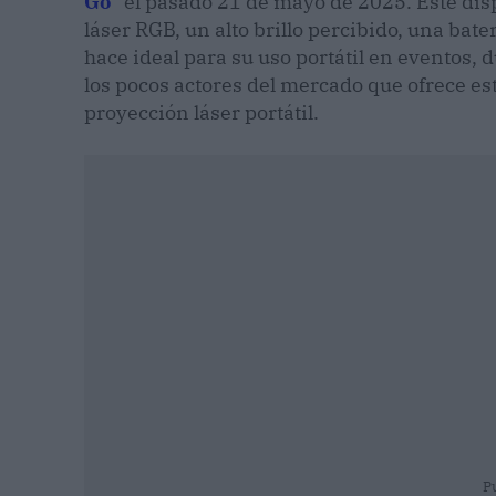
Go
” el pasado 21 de mayo de 2025. Este dis
láser RGB, un alto brillo percibido, una bate
hace ideal para su uso portátil en eventos, 
los pocos actores del mercado que ofrece es
proyección láser portátil.
P