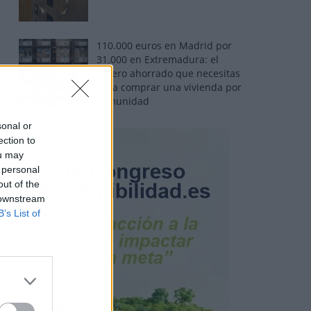
110.000 euros en Madrid por
31.000 en Extremadura: el
dinero ahorrado que necesitas
para comprar una vivienda por
comunidad
sonal or
ection to
ou may
 personal
out of the
 downstream
B’s List of