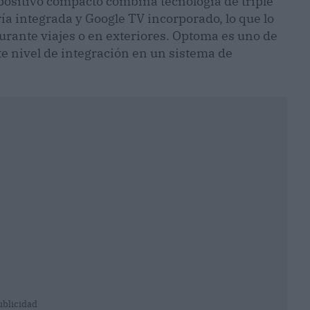
positivo compacto combina tecnología de triple
ría integrada y Google TV incorporado, lo que lo
durante viajes o en exteriores. Optoma es uno de
te nivel de integración en un sistema de
ublicidad