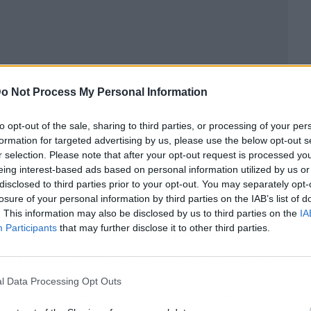
o Not Process My Personal Information
to opt-out of the sale, sharing to third parties, or processing of your per
formation for targeted advertising by us, please use the below opt-out s
r selection. Please note that after your opt-out request is processed y
eing interest-based ads based on personal information utilized by us or
disclosed to third parties prior to your opt-out. You may separately opt-
losure of your personal information by third parties on the IAB’s list of
. This information may also be disclosed by us to third parties on the
IA
te rico y colores realistas
Participants
that may further disclose it to other third parties.
e triple láser RGB de última generación, que lo
r único convencionales. Esta
tecnología
ofrece
l Data Processing Opt Outs
fundo e imágenes brillantes, incluso en entornos