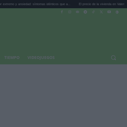
edad: síntomas idénticos que a...
El precio de la vivienda en Valencia sube a 3.485 ..
TIEMPO
VIDEOJUEGOS