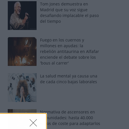
Tom Jones demuestra en
Madrid que su voz sigue
desafiando implacable el paso
del tiempo
Fuego en los cuernos y
millones en ayudas: la
rebelión antitaurina en Alfafar
enciende el debate sobre los
'bous al carrer'
La salud mental ya causa una
de cada cinco bajas laborales
Normativa de ascensores en
comunidades: hasta 40.000
euros de coste para adaptarlos