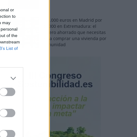
sonal or
ection to
110.000 euros en Madrid por
ou may
31.000 en Extremadura: el
 personal
dinero ahorrado que necesitas
out of the
para comprar una vivienda por
 downstream
comunidad
B’s List of