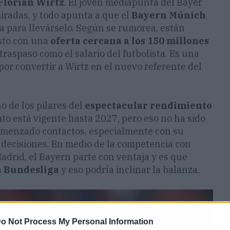
Florian Wirtz
. El joven mediapunta del Bayer
iradas, y todo apunta a que el
Bayern Múnich
ca para llevárselo. Según se rumorea, están
asto con una
oferta cercana a los 150 millones
traspaso como el salario del futbolista. Es una
 por convertir a Wirtz en el nuevo referente del
o de los pilares del
espectacular rendimiento
to está vigente hasta 2027, pero eso no ha sido
omenzado contactos, especialmente con su
e decisiones. En medio de la competencia con
adrid, el Bayern parte con ventaja y es que
a Bundesliga
y eso podría inclinar la balanza.
o Not Process My Personal Information