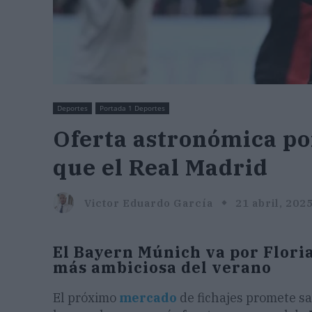
Deportes
Portada 1 Deportes
Oferta astronómica po
que el Real Madrid
Victor Eduardo García
21 abril, 202
El Bayern Múnich va por Flori
más ambiciosa del verano
El próximo
mercado
de fichajes promete sa