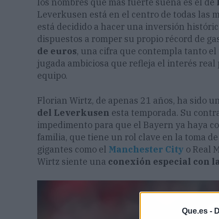
los nombres que más fuerte suena es el de
Leverkusen está en el centro de todas las m
está decidido a hacer una inversión históri
dispuestos a romper su propio récord de g
de euros
, una cifra que contempla tanto el 
jugada ambiciosa que refleja el interés real
equipo.
Florian Wirtz, de apenas 21 años, ha sido un
del Leverkusen
esta temporada. Su contra
impedimento para que el Bayern ya haya c
familia, que tiene un rol clave en la toma d
gigantes como el
Manchester City
o Real M
Wirtz siente una
conexión especial con l
Que.es -
D