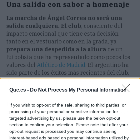
Una salida con sabor a homenaje
La marcha de Ángel Correa no será una
salida cualquiera. El club
, consciente del
impacto emocional que tiene esta decisión
tanto en el vestuario como en la grada, ya
prepara una despedida a la altura
de un
futbolista que ha representado como pocos los
valores del
Atlético de Madrid
. El argentino ha
sido parte de los éxitos más recientes del club,
incluyendo la conquista de LaLiga 2020-21, y
se va dejando huella.
Que.es -
Do Not Process My Personal Information
Para Simeone, será una baja difícil de
If you wish to opt-out of the sale, sharing to third parties, or
cubrir
, no solo en lo futbolístico, sino también
processing of your personal or sensitive information for
targeted advertising by us, please use the below opt-out
en lo emocional. Correa ha sido uno de sus
section to confirm your selection. Please note that after your
soldados más leales, un jugador moldeado a su
opt-out request is processed you may continue seeing
imagen y semejanza. Su adiós marcará el fin de
interest-based ads based on personal information utilized by