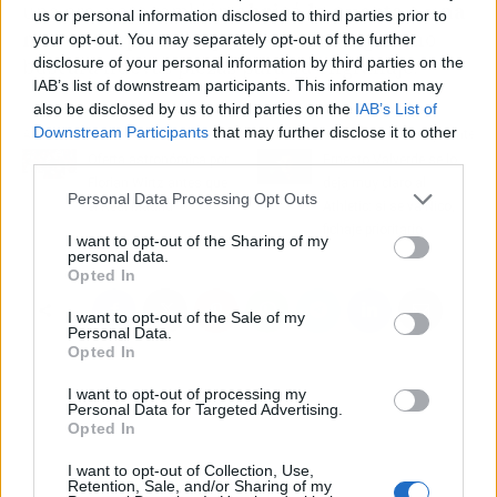
una era, pero también
abrirá la puerta a una
us or personal information disclosed to third parties prior to
nueva etapa
en la que el técnico argentino
your opt-out. You may separately opt-out of the further
disclosure of your personal information by third parties on the
buscará nuevas piezas para su engranaje.
IAB’s list of downstream participants. This information may
also be disclosed by us to third parties on the
IAB’s List of
Downstream Participants
that may further disclose it to other
Artículo anterior
Artículo siguiente
third parties.
Oferta astronómica por
Ernesto Valverde se lo
Florian Wirtz antes que
deja muy claro al
Personal Data Processing Opt Outs
el Real Madrid
Athletic: si se va Nico,
fichaje prioritario
I want to opt-out of the Sharing of my
personal data.
Opted In
I want to opt-out of the Sale of my
Personal Data.
Opted In
I want to opt-out of processing my
Personal Data for Targeted Advertising.
Opted In
I want to opt-out of Collection, Use,
Retention, Sale, and/or Sharing of my