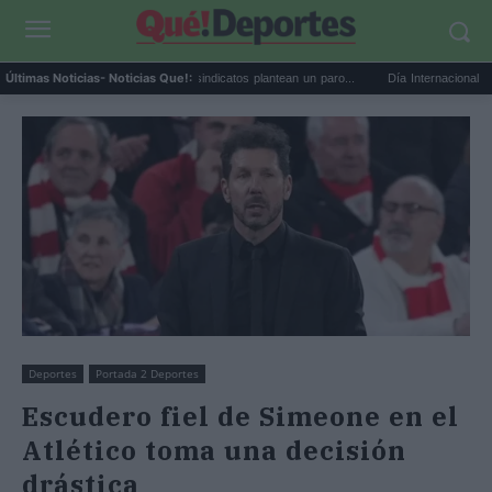
Huelga de médicos: los sindicatos plantean un paro...
Día Internacional de la Cerv
Últimas Noticias
- Noticias Que!:
Deportes
Portada 2 Deportes
Escudero fiel de Simeone en el
Atlético toma una decisión
drástica