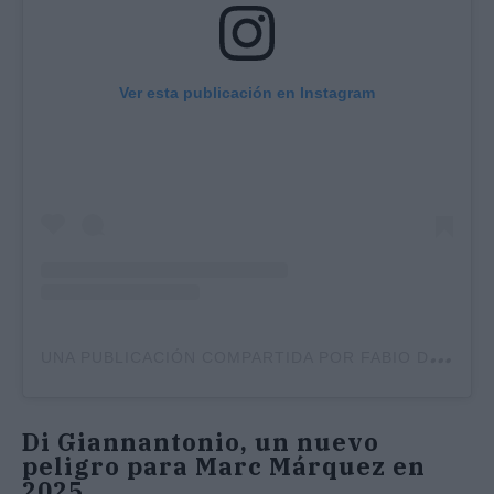
Ver esta publicación en Instagram
U
NA PUBLICACIÓN COMPARTIDA POR FABIO DI GIANNANTONIO (@FABIODIGGIA49)
Di Giannantonio, un nuevo
peligro para Marc Márquez en
2025