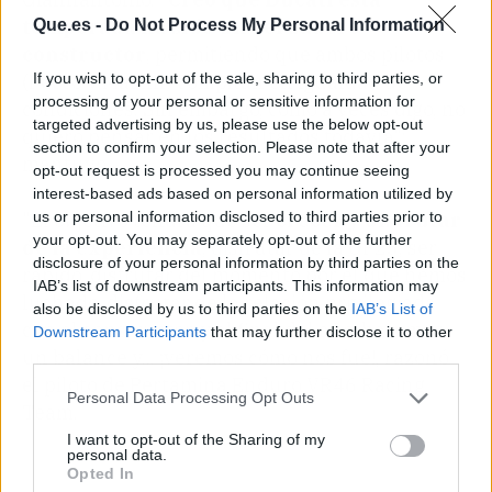
temporada ha sido un verdadero
Que.es -
Do Not Process My Personal Information
constructor
, permitiendo que ambos pilotos
If you wish to opt-out of the sale, sharing to third parties, or
(Pecco y Martín) compitan en igualdad de
processing of your personal or sensitive information for
condiciones. Sin embargo, como a veces digo, no
targeted advertising by us, please use the below opt-out
quiero pensar en los resultados todavía";
section to confirm your selection. Please note that after your
mantuvo.
opt-out request is processed you may continue seeing
interest-based ads based on personal information utilized by
us or personal information disclosed to third parties prior to
"El objetivo tendrá que ser
crecer y disfrutar
your opt-out. You may separately opt-out of the further
de la experiencia
, disfrutar de la GP25, ser
disclosure of your personal information by third parties on the
rápido, disfrutar del momento por el que hemos
IAB’s list of downstream participants. This information may
luchado, disfrutar de la relación privilegiada
also be disclosed by us to third parties on the
IAB’s List of
con el constructor, y al final del año, haremos
Downstream Participants
that may further disclose it to other
un balance y... ¡veremos cómo nos fue!, razonó
third parties.
el piloto de Pertamina Enduro VR46 Racing
Personal Data Processing Opt Outs
Team.
I want to opt-out of the Sharing of my
personal data.
Opted In