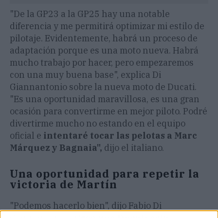
"De la GP23 a la GP25 hay una notable
diferencia y me permitirá optimizar mi estilo de
pilotaje. Evidentemente, habrá un proceso de
adaptación porque es una moto nueva. Habrá
mucho trabajo por hacer, pero empezaremos
con una muy buena base", explica Di
Giannantonio sobre la nueva moto de Ducati.
"Es una oportunidad maravillosa, es una gran
ocasión para convertirme en mejor piloto. Podré
divertirme mucho no estando en el equipo
oficial e
intentaré tocar las pelotas a Marc
Márquez y Bagnaia",
dijo el italiano.
Una oportunidad para repetir la
victoria de Martín
"Podemos hacerlo bien", dijo Fabio Di
Giannantonio. "
Creo que Ducati esta