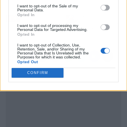
I want to opt-out of the Sale of my
Personal Data.
Artículo anterior
Artículo siguiente
Opted In
El desgarrador momento
Apuntan una sorpresa
de Carlos Sainz para
de Ancelotti en el 11 del
I want to opt-out of processing my
Personal Data for Targeted Advertising.
poner fin a Ferrari
Real Madrid contra el
Opted In
Atalanta
I want to opt-out of Collection, Use,
Retention, Sale, and/or Sharing of my
Personal Data that Is Unrelated with the
Purposes for which it was collected.
Opted Out
CONFIRM