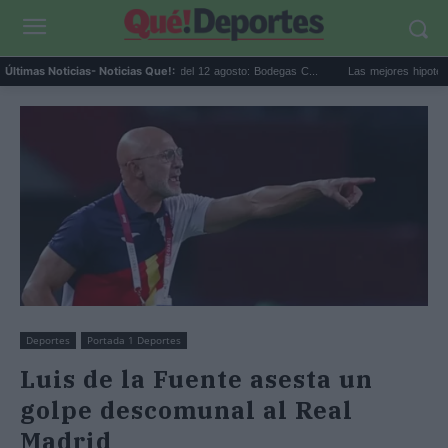
Eclipse solar en Cariñena del 12 agosto: Bodegas C...
Las mejores hipotecas de ag
Últimas Noticias
- Noticias Que!:
Deportes
Portada 1 Deportes
Luis de la Fuente asesta un
golpe descomunal al Real
Madrid