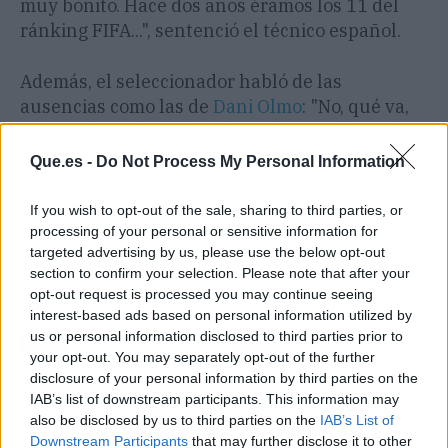
muy bonito. Hace dos años éramos los 11 del
ránking FIFA...", sentenció el técnico español.
Además, el seleccionador habló de las
ausencias como las de
Dani Olmo
: "No, qué va,
para nada, es facilísimo hacerlos combinar. No
os obsesionéis con esos temas, que os gustan.
Que.es -
Do Not Process My Personal Information
De igual forma que juegan con Fabián, Merino,
Oyarzaba... Tenemos tan buenos jugadores y
If you wish to opt-out of the sale, sharing to third parties, or
tantas opciones que a veces toca jugar con esa
processing of your personal or sensitive information for
targeted advertising by us, please use the below opt-out
alineación y otras con otra".
section to confirm your selection. Please note that after your
opt-out request is processed you may continue seeing
interest-based ads based on personal information utilized by
Artículo anterior
Artículo siguiente
us or personal information disclosed to third parties prior to
Xabi Alonso pone 1
Vender a Nico Williams
your opt-out. You may separately opt-out of the further
condición para suplir a
ya no es tabú en el
disclosure of your personal information by third parties on the
Ancelotti en el Real
Athletic: sustituto atado
IAB’s list of downstream participants. This information may
Madrid
also be disclosed by us to third parties on the
IAB’s List of
Downstream Participants
that may further disclose it to other