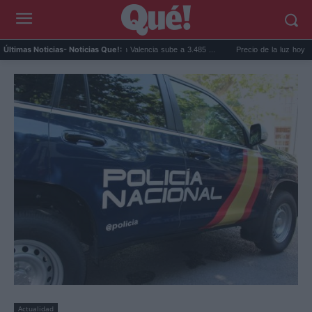
El precio de la vivienda en Valencia sube a 3.485 ...
Precio de la luz hoy, jueves 6
Últimas Noticias
- Noticias Que!:
Actualidad