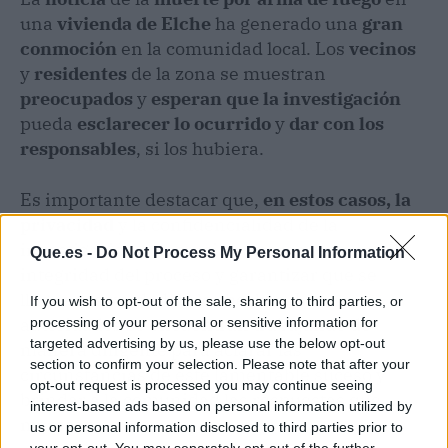
una
vivienda de Elche
ha generado una
gran
conmoción
en la comunidad local. Los
vecinos
y
residentes
de la zona se muestran
preocupados
y
esperan que la investigación
pueda
esclarecer lo ocurrido
y
dar con los
responsables
, si los hubiera.
Es importante destacar que,
en estos casos, la
privacidad
y la confidencialidad de la
investigación son cruciales para preservar la
Que.es -
Do Not Process My Personal Information
integridad del proceso y garantizar que se
llegue a la verdad de los hechos. Las
If you wish to opt-out of the sale, sharing to third parties, or
autoridades se encuentran trabajando de
processing of your personal or sensitive information for
targeted advertising by us, please use the below opt-out
manera diligente para aclarar las
section to confirm your selection. Please note that after your
circunstancias de este lamentable suceso y
opt-out request is processed you may continue seeing
brindar a la comunidad las respuestas que
interest-based ads based on personal information utilized by
merecen.
us or personal information disclosed to third parties prior to
your opt-out. You may separately opt-out of the further