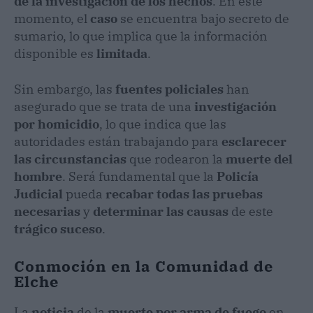
de la investigación de los hechos
. En este
momento, el
caso
se encuentra bajo secreto de
sumario, lo que implica que la información
disponible es
limitada
.
Sin embargo, las
fuentes policiales
han
asegurado que se trata de una
investigación
por homicidio
, lo que indica que las
autoridades están trabajando para
esclarecer
las circunstancias
que rodearon la
muerte del
hombre
. Será fundamental que la
Policía
Judicial
pueda
recabar todas las pruebas
necesarias
y
determinar las causas
de este
trágico suceso
.
Conmoción en la Comunidad de
Elche
La
noticia
de la
muerte por arma de fuego
en