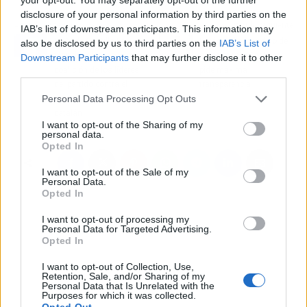
disclosure of your personal information by third parties on the
Artículo anterior
Artículo siguiente
IAB’s list of downstream participants. This information may
El PP de Castilla-La
Feijóo y el escándalo de
also be disclosed by us to third parties on the
IAB’s List of
Mancha alaba la
su hermana: Gobierno
Downstream Participants
that may further disclose it to other
coalición de los líderes
pide máxima
third parties.
del partido contra el
transparencia
Personal Data Processing Opt Outs
concierto económico
catalán
I want to opt-out of the Sharing of my
personal data.
Opted In
I want to opt-out of the Sale of my
Personal Data.
Opted In
I want to opt-out of processing my
Personal Data for Targeted Advertising.
Opted In
I want to opt-out of Collection, Use,
Retention, Sale, and/or Sharing of my
Personal Data that Is Unrelated with the
Purposes for which it was collected.
Opted Out