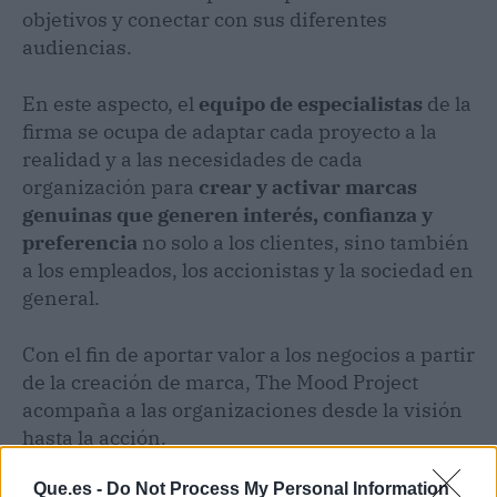
objetivos y conectar con sus diferentes
audiencias.
En este aspecto, el
equipo de especialistas
de la
firma se ocupa de adaptar cada proyecto a la
realidad y a las necesidades de cada
organización para
crear y activar marcas
genuinas que generen interés, confianza y
preferencia
no solo a los clientes, sino también
a los empleados, los accionistas y la sociedad en
general.
Con el fin de aportar valor a los negocios a partir
de la creación de marca, The Mood Project
acompaña a las organizaciones desde la visión
hasta la acción.
Que.es -
Do Not Process My Personal Information