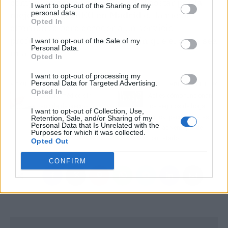
competitivo y su rentabilidad. Apostar por
la
I want to opt-out of the Sharing of my
personal data.
mejor agencia SEO en Madrid
es la mejor
Opted In
alternativa para acceder a un servicio
profesional y personalizado, sin que el coste sea
I want to opt-out of the Sale of my
Personal Data.
una barrera.
Opted In
I want to opt-out of processing my
Personal Data for Targeted Advertising.
Artículo anterior
Artículo siguiente
Opted In
Seguro médico sin
Así es cómo funcionan
subida de precios
los seguros de hogar
I want to opt-out of Collection, Use,
antiokupación y estas
Retention, Sale, and/or Sharing of my
Personal Data that Is Unrelated with the
son las ventajas de
Purposes for which it was collected.
contratarlo
Opted Out
CONFIRM