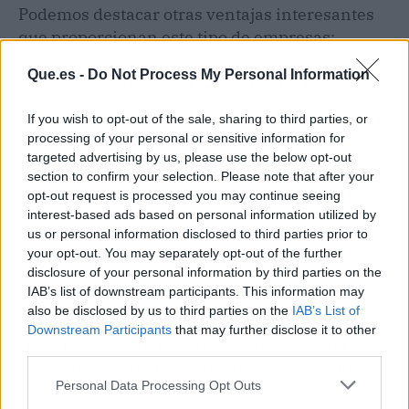
Podemos destacar otras ventajas interesantes
que proporcionan este tipo de empresas:
Que.es -
Do Not Process My Personal Information
Tener
acceso a las últimas herramientas y plataformas
SEO
del sector (SEMrush, Ahrefs, Keyword Planner…).
If you wish to opt-out of the sale, sharing to third parties, or
Al dejar el SEO y SEM en manos de una agencia especializada se
processing of your personal or sensitive information for
consigue
liberar tiempo del personal
que puede dedicar a
targeted advertising by us, please use the below opt-out
otras tareas importantes del negocio.
section to confirm your selection. Please note that after your
opt-out request is processed you may continue seeing
Acceder a un servicio con
resultados medibles
mediante el uso
interest-based ads based on personal information utilized by
de métricas y KPI (métricas asociadas a objetivos concretos).
us or personal information disclosed to third parties prior to
your opt-out. You may separately opt-out of the further
Evitar los errores habituales
al estar asesorados por expertos
disclosure of your personal information by third parties on the
con amplia experiencia en el diseño e implementación de
IAB’s list of downstream participants. This information may
estrategias SEO y SEM exitosas.
also be disclosed by us to third parties on the
IAB’s List of
Downstream Participants
that may further disclose it to other
Hoy en día es imprescindible que las empresas
third parties.
diseñen y ejecuten estrategias SEO eficientes
Personal Data Processing Opt Outs
para mejorar sus resultados, y elevar su nivel