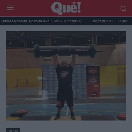
os eliminó 140.000 cabras con 700 'cabras e...
Japón pide a EEUU que deje de usa
Últimas Noticias
- Noticias Que!:
Agencia