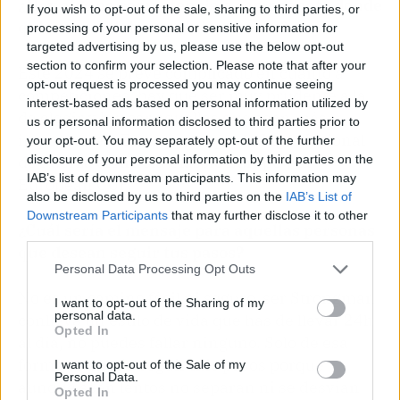
¿Hay alguna competencia o campeonato donde
If you wish to opt-out of the sale, sharing to third parties, or
quieras participar próximamente?
processing of your personal or sensitive information for
targeted advertising by us, please use the below opt-out
section to confirm your selection. Please note that after your
Este 2024 se prevé complicado en cuanto a
opt-out request is processed you may continue seeing
competiciones, hay que ser muy prudente a la
interest-based ads based on personal information utilized by
de elegir y buscar aquellas que sean más
us or personal information disclosed to third parties prior to
importantes. Estas pasan por la Liga Nacional
your opt-out. You may separately opt-out of the further
disclosure of your personal information by third parties on the
de Fuerza el Arnold Classic Europe y la
IAB’s list of downstream participants. This information may
European CUP.
also be disclosed by us to third parties on the
IAB’s List of
Downstream Participants
that may further disclose it to other
¿Cuál sería el mensaje para aquellas personas
third parties.
que desean seguir tus pasos?
Personal Data Processing Opt Outs
No es un camino fácil ni seguro, ser Strongman
I want to opt-out of the Sharing of my
personal data.
conlleva un estilo de vida que has de llevar 24h
Opted In
al día, no puedes fallar ninguno. Solo de esa
forma se puede seguir mis pasos porque
I want to opt-out of the Sale of my
Personal Data.
aunque sean lentos no separan ni se desvían
Opted In