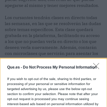
apegarse al mismo y tener mejores resultados.
Los cursantes tendrán clases en directo todas
las semanas, en las que se resolverán las dudas
sobre temas específicos. Esta clase quedará
grabada en la plataforma, facilitando su acceso
a los que no puedan verla en directo o los que
deseen verla nuevamente. Además, contarán
con microclases que servirán para asentar los
conocimientos en diferentes temáticas. Otros
recursos disponibles incluyen nuevas clases en
Que.es -
Do Not Process My Personal Information
directo, cientos de vídeo clases, y muchas
herramientas dinámicas que permitan un
If you wish to opt-out of the sale, sharing to third parties, or
aprendizaje eficiente, y evitan el agotamiento
processing of your personal or sensitive information for
del estudiante.
targeted advertising by us, please use the below opt-out
section to confirm your selection. Please note that after your
opt-out request is processed you may continue seeing
Por último, los estudiantes tendrán la
interest-based ads based on personal information utilized by