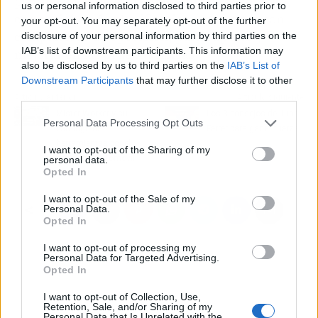
planificación de entrenamiento cada semana,
us or personal information disclosed to third parties prior to
con sesiones de planificación y prácticas con
your opt-out. You may separately opt-out of the further
compañeros de oposición, para superar y
disclosure of your personal information by third parties on the
IAB’s list of downstream participants. This information may
mejorar en las pruebas físicas.
also be disclosed by us to third parties on the
IAB’s List of
Downstream Participants
that may further disclose it to other
third parties.
Artículo anterior
Artículo siguiente
Mister Worker y su
Los 3 consejos de Juan
Personal Data Processing Opt Outs
catálogo de
Ferrer para ganar fuerza
herramientas por el
I want to opt-out of the Sharing of my
sector del automóvil
personal data.
Opted In
I want to opt-out of the Sale of my
Personal Data.
Opted In
I want to opt-out of processing my
Personal Data for Targeted Advertising.
Opted In
I want to opt-out of Collection, Use,
Retention, Sale, and/or Sharing of my
Personal Data that Is Unrelated with the