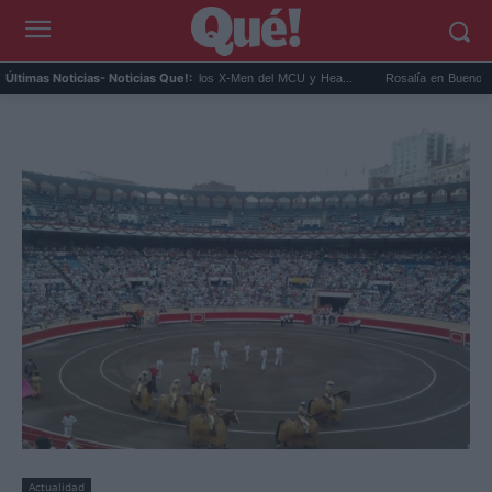
Kit Connor será Cíclope en los X-Men del MCU y Hea...
Rosalía en Buenos Aires: det
Últimas Noticias
- Noticias Que!:
Actualidad