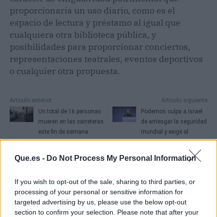
proporcionaría un uso diario, como es el
espacio de lectura y préstamo al igual que
cualquiera otra biblioteca pública, y
posibilidades para proporcionar conciertos,
representaciones teatrales, eventos deportivos
o cualquier otra propuesta.
Artículo anterior
Artículo siguiente
Un total de 16 personas
Podemos culpa a Israel
mueren en las carreteras
de arriesgar la seguridad
este fin de semana
mundial y exige al
Gobierno expulsar a su
embajadora en España
Que.es -
Do Not Process My Personal Information
If you wish to opt-out of the sale, sharing to third parties, or
processing of your personal or sensitive information for
targeted advertising by us, please use the below opt-out
section to confirm your selection. Please note that after your