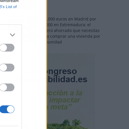
 downstream
B’s List of
110.000 euros en Madrid por
31.000 en Extremadura: el
dinero ahorrado que necesitas
para comprar una vivienda por
comunidad