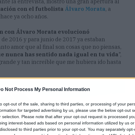
ante la entrevista, mostró una gran apertura al
lación con el futbolista
Álvaro Morata
, a
 hace ya ocho años.
ón con Álvaro Morata evolucionó
s de 2016 y para junio de 2017 ya estaban
anto amor que al final son cosas que no piensas,
ue nunca has sentido nada igual en tu vida
",
 grande y tan increíble que me hubiera ido hasta
o Not Process My Personal Information
to opt-out of the sale, sharing to third parties, or processing of your per
formation for targeted advertising by us, please use the below opt-out s
r selection. Please note that after your opt-out request is processed y
eing interest-based ads based on personal information utilized by us or
disclosed to third parties prior to your opt-out. You may separately opt-