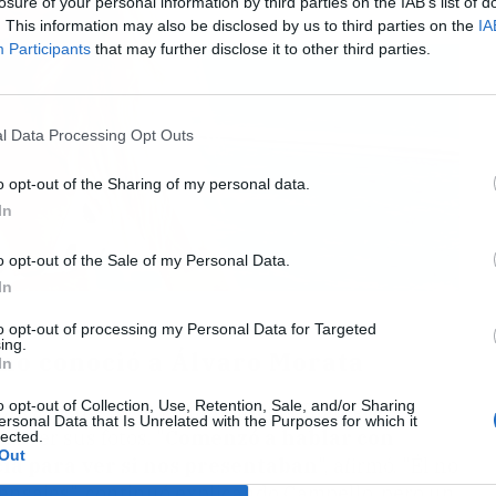
losure of your personal information by third parties on the IAB’s list of
. This information may also be disclosed by us to third parties on the
IA
Participants
that may further disclose it to other third parties.
l Data Processing Opt Outs
o opt-out of the Sharing of my personal data.
In
o opt-out of the Sale of my Personal Data.
In
to opt-out of processing my Personal Data for Targeted
ing.
mo conoció a Álvaro Morata
In
o opt-out of Collection, Use, Retention, Sale, and/or Sharing
pués de que él la contactara por Instagram,
ersonal Data that Is Unrelated with the Purposes for which it
l ver sus fotos. "
Comenzó a hablar con
lected.
Out
ía para ver si nos presentaban
", afirmó. "Él no
 mensajes", continuó explicando Campello, pero un