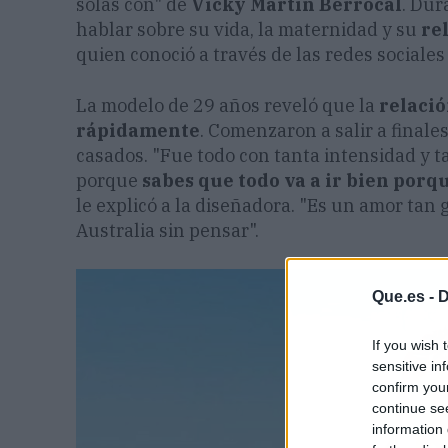
solas con" de
Vicky Martín Berrocal
. Dur
hablar sobre su vida, la maternidad y su
re
quien conoció a través de las redes sociales
La modelo de 29 años reveló que la
relaci
rápidamente
. Comenzaron a salir a finale
casados. "Fue todo con tanta intensidad y t
porque
sabes que todo va a ir bien porq
le explicó a la diseñadora. "Es un amor tan
Australia sin pensar".
Que.es -
D
If you wish 
sensitive in
confirm you
continue se
information 