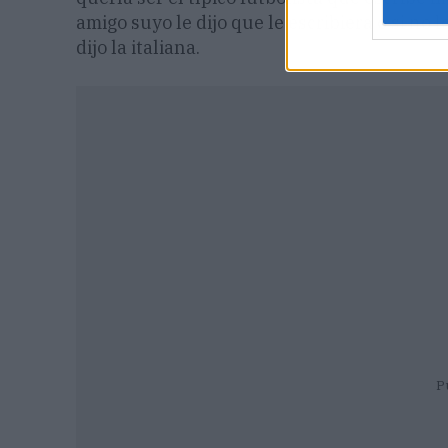
amigo suyo le dijo que le escribiera o si no lo
dijo la italiana.
P