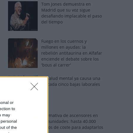
Tom Jones demuestra en
Madrid que su voz sigue
desafiando implacable el paso
del tiempo
Fuego en los cuernos y
millones en ayudas: la
rebelión antitaurina en Alfafar
enciende el debate sobre los
'bous al carrer'
La salud mental ya causa una
de cada cinco bajas laborales
sonal or
ection to
ou may
Normativa de ascensores en
comunidades: hasta 40.000
 personal
euros de coste para adaptarlos
out of the