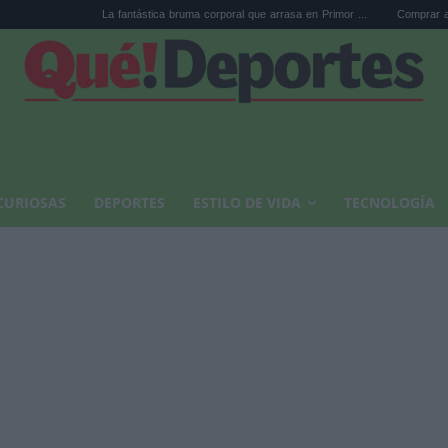
La fantástica bruma corporal que arrasa en Primor ...
Comprar arte en subasta
CURIOSAS
DEPORTES
ESTILO DE VIDA
TECNOLOGÍA