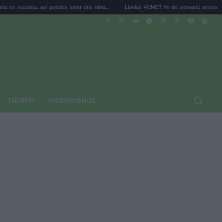
: así puedes tener una obra...
Lluvias AEMET fin de semana: avisos por tormentas .
TIEMPO
VIDEOJUEGOS