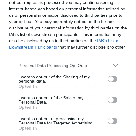
opt-out request is processed you may continue seeing
(R). La verdad es que viajando mucho y
interest-based ads based on personal information utilized by
teniendo mucho recorrido. Es fácil de repente
us or personal information disclosed to third parties prior to
your opt-out. You may separately opt-out of the further
llegar a un cuadro y empezar a trabajar. Pero,
disclosure of your personal information by third parties on the
que ese cuadro tenga una historia, que tenga
IAB’s list of downstream participants. This information may
comunicación dentro del mismo cuadro,
also be disclosed by us to third parties on the
IAB’s List of
necesitas un poco de bagaje, un poco de
Downstream Participants
that may further disclose it to other
culturización
, de intentar encontrar historias
third parties.
detrás del cuadro para poder transmitírselas al
Personal Data Processing Opt Outs
propio espectador que está viendo la obra.
I want to opt-out of the Sharing of my
personal data.
«ME ENCANTA CUANDO
Opted In
CRUZAS FRONTERAS Y
I want to opt-out of the Sale of my
Personal Data.
SALES COMO UN POCO AL
Opted In
EXTERIOR COMO ARTISTA»
I want to opt-out of processing my
Personal Data for Targeted Advertising.
Opted In
Gonhdo