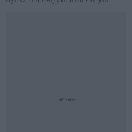
siglo XX, el Arte Pop y la Cultura Callejera.
Publicidad