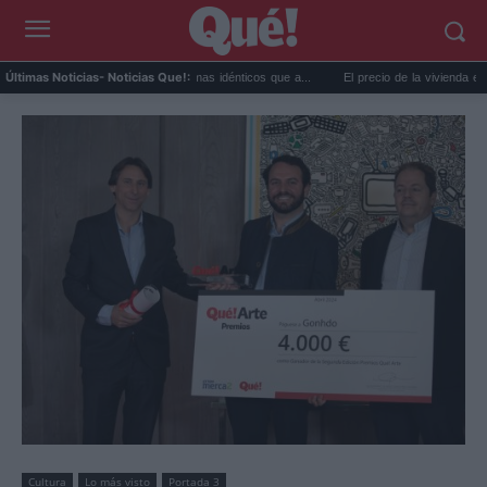
remo y ansiedad: síntomas idénticos que a...
El precio de la vivienda en Valencia sube
Últimas Noticias
- Noticias Que!:
Cultura
Lo más visto
Portada 3