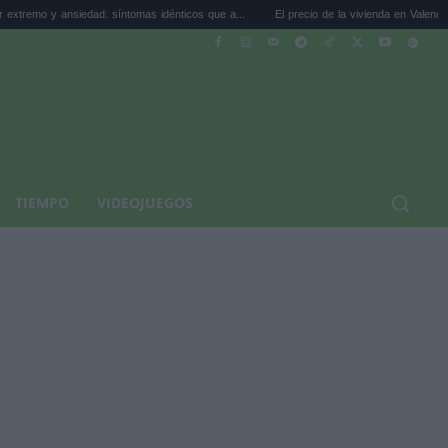
iedad: síntomas idénticos que a...
El precio de la vivienda en Valencia sube a 3.485 
TIEMPO
VIDEOJUEGOS