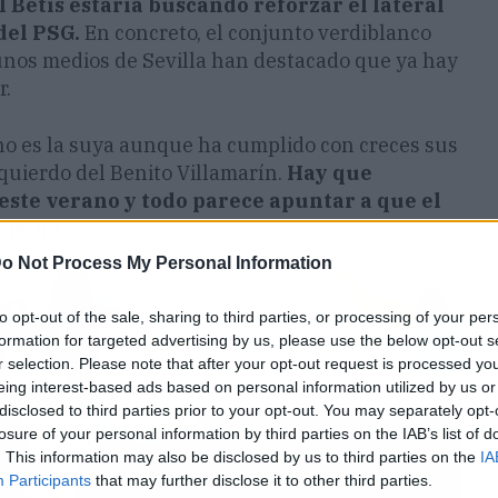
l Betis estaría buscando reforzar el lateral
del PSG.
En concreto, el conjunto verdiblanco
unos medios de Sevilla han destacado que ya hay
r.
no es la suya aunque ha cumplido con creces sus
zquierdo del Benito Villamarín.
Hay que
ste verano y todo parece apuntar a que el
risino.
o Not Process My Personal Information
to opt-out of the sale, sharing to third parties, or processing of your per
formation for targeted advertising by us, please use the below opt-out s
r selection. Please note that after your opt-out request is processed y
eing interest-based ads based on personal information utilized by us or
disclosed to third parties prior to your opt-out. You may separately opt-
losure of your personal information by third parties on the IAB’s list of
. This information may also be disclosed by us to third parties on the
IA
Participants
that may further disclose it to other third parties.