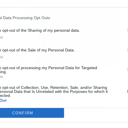
l Data Processing Opt Outs
o opt-out of the Sharing of my personal data.
In
o opt-out of the Sale of my Personal Data.
In
to opt-out of processing my Personal Data for Targeted
ing.
In
para recibir al Villarreal
o opt-out of Collection, Use, Retention, Sale, and/or Sharing
ersonal Data that Is Unrelated with the Purposes for which it
lected.
ado de fichajes de invierno, uno de los nuevos
Out
se ha declarado que: "Nadie tiene más
CONFIRM