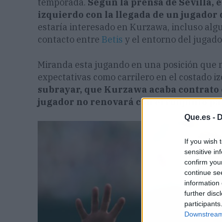
temporada.
Según la prensa de Sevilla, e
izquierdo con la llegada de un jugador 
estaría interesado en Kurzawa, incluso alg
contacto entre
Betis
y el entorno del jugado
Miranda esta jugando en una posición que 
expectativas como carrilero en el costado i
subrayar, que Kurzawa acaba contrato e
jugador no renovará con el conjunto pa
Que.es -
D
If you wish 
sensitive in
confirm you
continue se
information 
further disc
participants
Downstream 