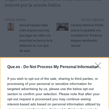
interés por la novela bélica.
Artículo anterior
Artículo siguiente
Samuel Samper habla
Carolina Martínez Pulido
sobre el precio que hay
acerca la igualdad a la
que pagar por ceder a la
sociedad con ‘Botánica.
oscuridad en busca de la
Mujeres sembrando
redención en ‘Los ojos
ciencia’
del azar’
Que.es -
Do Not Process My Personal Information
If you wish to opt-out of the sale, sharing to third parties, or
processing of your personal or sensitive information for
targeted advertising by us, please use the below opt-out
section to confirm your selection. Please note that after your
opt-out request is processed you may continue seeing
interest-based ads based on personal information utilized by